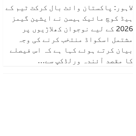
لاہور: پاکستان وائٹ بال کرکٹ ٹیم کے
ہیڈ کوچ مائیک ہیسن نے ایشین گیمز
2026 کے لیے نوجوان کھلاڑیوں پر
مشتمل اسکواڈ منتخب کرنے کی وجہ
بیان کرتے ہوئے کہا ہے کہ اس فیصلے
کا مقصد آئندہ ورلڈکپ سے
…