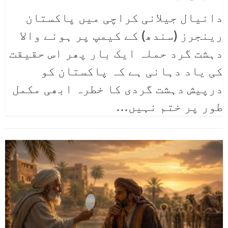
دانیال جیلانی
کراچی میں پاکستان
رینجرز (سندھ) کے کیمپ پر ہونے والا
دہشت گرد حملہ ایک بار پھر اس حقیقت
کی یاد دہانی ہے کہ پاکستان کو
درپیش دہشت گردی کا خطرہ ابھی مکمل
طور پر ختم نہیں
…