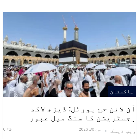
پاکستان
آن لائن حج پورٹل: ڈیڑھ لاکھ
رجسٹریشن کا سنگ میل عبور
جون 30, 2026
0
ویب ڈیسک