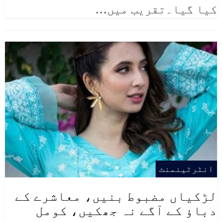
کیا گیا۔تقریب میں
…
انٹرٹینمنٹ
لڑکیاں مضبوط بنیں، معاشرے کے
دباؤ کے آگے نہ جھکیں، کومل