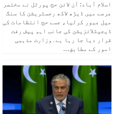
اسلام آباد: آن لائن حج پورٹل نے مختصر
عرصے میں ڈیڑھ لاکھ رجسٹریشن کا سنگ
میل عبور کرلیا، جسے حج انتظامات کی
ڈیجیٹلائزیشن کی جانب اہم پیش رفت
قرار دیا جا رہا ہے۔وزارت مذہبی
امور کے مطابق
…