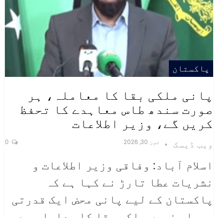
پاکستان
پانی ملکی بقا کا معاملہ، ہر
صورت سندھ طاس معاہدے کا تحفظ
کریں گے، وزیر اطلاعات
جون 30, 2026
0
ویب ڈیسک
اسلام آباد: وفاقی وزیر اطلاعات و
نشریات عطا تارڑ نے کہا ہے کہ
پاکستان کے لیے پانی محض ایک قدرتی
وسیلہ نہیں بلکہ بقا کا معاملہ ہے