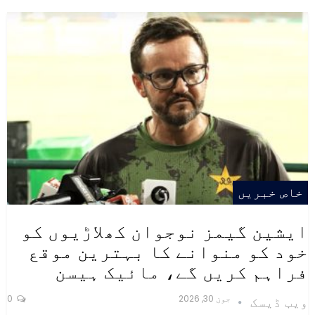
خاص خبریں
ایشین گیمز نوجوان کھلاڑیوں کو
خود کو منوانے کا بہترین موقع
فراہم کریں گے، مائیک ہیسن
جون 30, 2026
0
ویب ڈیسک