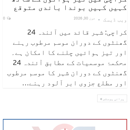
کہیں کہیں بوندا باندی متوقع
جون 30, 2026
0
ویب ڈیسک
کراچی: شہر قائد میں آئندہ 24
گھنٹوں کے دوران موسم مرطوب رہنے
اور تیز ہوائیں چلنے کا امکان ہے۔
محکمۂ موسمیات کے مطابق آئندہ 24
گھنٹوں کے دوران شہر کا موسم مرطوب
اور مطلع جزوی ابر آلود رہنے
…
پرانی پوسٹس