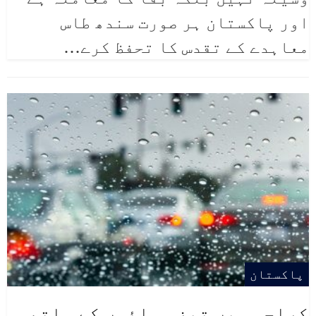
اور پاکستان ہر صورت سندھ طاس
معاہدے کے تقدس کا تحفظ کرے
…
پاکستان
کراچی میں تیز ہوائوں کے ساتھ