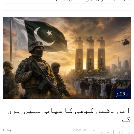
بلاگز
امن دشمن کبھی کامیاب نہیں ہوں
گے
جون 30, 2026
0
دانیال جیلانی