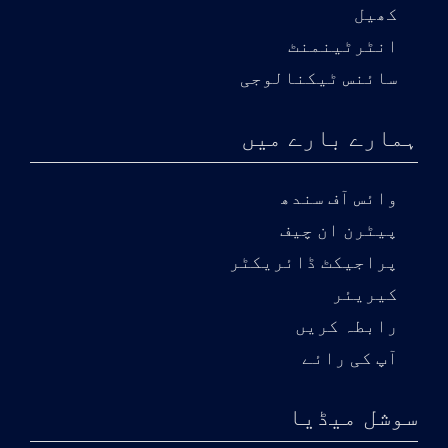
کھیل
انٹرٹینمنٹ
سائنس ٹیکنالوجی
ہمارے بارے میں
وائس آف سندھ
پیٹرن ان چیف
پراجیکٹ ڈائریکٹر
کیریئر
رابطہ کریں
آپ کی رائے
سوشل میڈیا