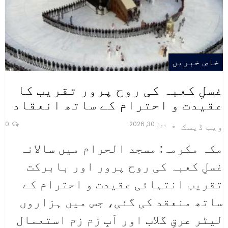
خاص خبریں
غسلِ کعبہ کی روح پرور تقریب کا
عقیدت و احترام کے ساتھ انعقاد
جون 30, 2026
0
ویب ڈیسک
مکہ مکرمہ: مسجد الحرام میں سالانہ
غسلِ کعبہ کی روح پرور اور بابرکت
تقریب انتہائی عقیدت و احترام کے
ساتھ منعقد کی گئی، جس میں ہزاروں
لیٹر عرقِ گلاب اور آبِ زم زم استعمال