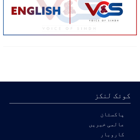
کوئک لنکز
پاکستان
عالمی خبریں
کاروبار