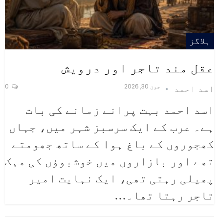
بلاگز
عقل مند تاجر اور درویش
جون 30, 2026
0
اسد احمد
اسد احمد
بہت پرانے زمانے کی بات
ہے۔ عرب کے ایک سرسبز شہر میں، جہاں
کھجوروں کے باغ ہوا کے ساتھ جھومتے
تھے اور بازاروں میں خوشبوؤں کی مہک
پھیلی رہتی تھی، ایک نہایت امیر
تاجر رہتا تھا۔
…