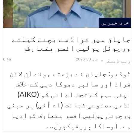
خاص خبریں
جاپان میں فراڈ سے بچنے کیلئے
ورچوئل پولیس افسر متعارف
جون 30, 2026
0
ویب ڈیسک
ٹوکیو: جاپان نے بڑھتے ہوئے آن لائن
فراڈ اور سائبر دھوکا دہی کے خلاف
اپنی مہم کے تحت اے آئی کو (AIKO)
نامی مصنوعی ذہانت (اے آئی) پر مبنی
ورچوئل پولیس افسر متعارف کرادیا
ہے۔اوساکا پریفیکچرل
…