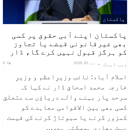
پاکستان
پاکستان اپنے آبی حقوق پر کسی
بھی غیرقانونی قبضے یا تجاوز
کو ہرگز قبول نہیں کرے گا، ڈار
جون 30, 2026
0
ویب ڈیسک
اسلام آباد: نائب وزیرِاعظم و وزیرِ
خارجہ محمد اسحاق ڈار نے کہا کہ
سرحد پار بہنے والے دریاؤں سے متعلق
کسی بھی بین الاقوامی معاہدے کو
کمزور کرنے یا سبوتاژ کرنے کی قیمت
بہت بھاری ہوسکتی ہے،
…