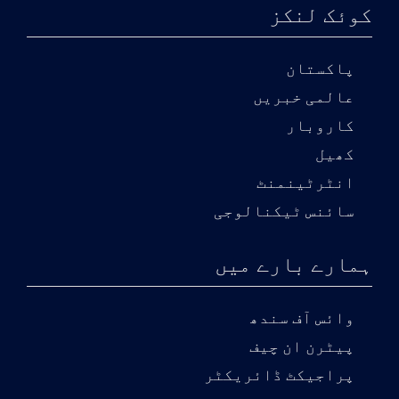
کوئک لنکز
پاکستان
عالمی خبریں
کاروبار
کھیل
انٹرٹینمنٹ
سائنس ٹیکنالوجی
ہمارے بارے میں
وائس آف سندھ
پیٹرن ان چیف
پراجیکٹ ڈائریکٹر