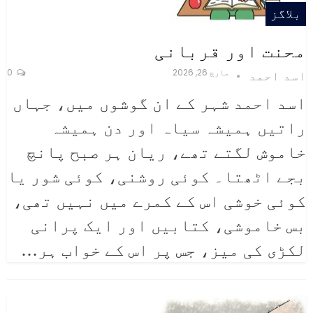
بلاگز
محنت اور قربانی
مارچ 26, 2026
0
اسد احمد
اسد احمد
شہر کے ان گوشوں میں، جہاں
راتیں ہمیشہ سیاہ اور دن ہمیشہ
خاموش لگتے تھے، ریان ہر صبح پانچ
بجے اٹھتا۔ کوئی روشنی، کوئی شور یا
کوئی خوشی اس کے کمرے میں نہیں تھی،
بس خاموشی، کتابیں اور ایک پرانی
لکڑی کی میز، جس پر اس کے خواب ہر
…