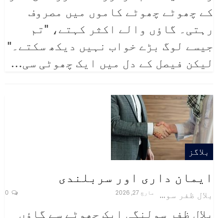
کے چھوٹے چھوٹے کاموں میں مصروف
رہتی۔ گاؤں والے اکثر کہتے، "تم
جیسے لوگ بڑے خواب نہیں دیکھ سکتے۔"
لیکن فیصل کے دل میں ایک چھوٹی سی
…
بلاگز
ایمان داری اور سربلندی
مارچ 27, 2026
0
بلال ظفر سولنگی
بلال ظفر سولنگی
ایک چھوٹے سے گاؤں