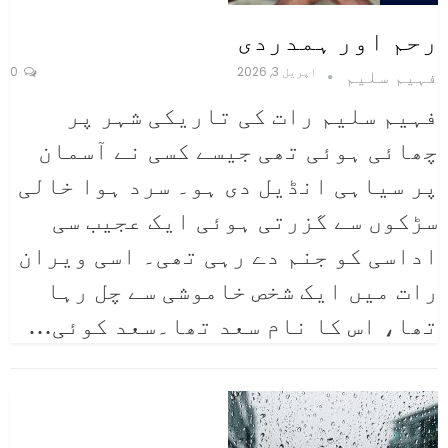
رحم اور ہمدردی
اپریل 3, 2026
0
فہیم سلیم
فہیم سلیم
رات کی تاریکی شہر پر
چھائی ہوئی تھی جیسے کسی نے آسمان
پر سیاہی انڈیل دی ہو۔ سرد ہوا خالی
سڑکوں سے گزرتی ہوئی ایک عجیب سی
اداسی کو جنم دے رہی تھی۔ اسی ویران
رات میں ایک شخص خاموشی سے چل رہا
تھا، اس کا نام سعد تھا۔سعد کوئی
…