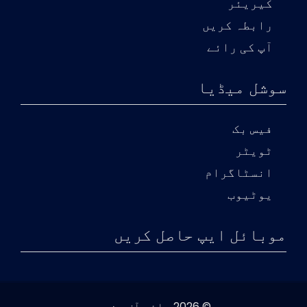
کیریئر
رابطہ کریں
آپ کی رائے
سوشل میڈیا
فیس بک
ٹویٹر
انسٹاگرام
یوٹیوب
موبائل ایپ حاصل کریں
© 2026 وائس آف سندھ