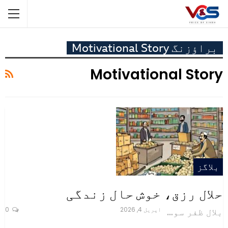
براؤزنگ Motivational Story
Motivational Story
بلاگز
حلال رزق، خوش حال زندگی
اپریل 4, 2026
0
بلال ظفر سولنگی