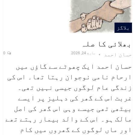
بلاگز
بھلائی کا صلہ
مارچ 24, 2026
0
حسان احمد
حسان احمد
ایک چھوٹے سے گاؤں میں
ارحام نامی نوجوان رہتا تھا۔ اس کی
زندگی عام لوگوں جیسی نہیں تھی۔
غربت اس کے گھر کی دہلیز پر ایسے
بیٹھی تھی جیسے وہی اس گھر کی اصل
مالک ہو۔ اس کے والد بیمار رہتے تھے
اور ماں لوگوں کے گھروں میں کام