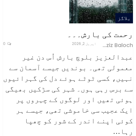
بلاگز
رحمت کی بارش۔۔۔
اپریل 2, 2026
0
Abdul Aziz Baloch
عبدالعزیز بلوچ
بارش اُس دن غیر
معمولی تھی۔ بوندیں جیسے آسمان سے
نہیں، کسی ٹوٹے ہوئے دل کی گہرائیوں
سے برس رہی ہوں۔ شہر کی سڑکیں بھیگی
ہوئی تھیں اور لوگوں کے چہروں پر
ایک عجیب سی خاموشی تھی، جیسے ہر
کوئی اپنے اندر کے شور کو چھپا
رہا
…