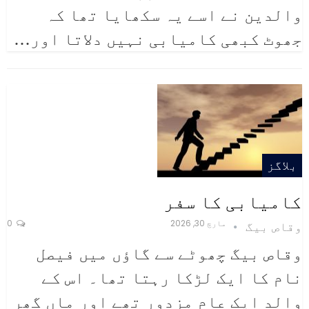
والدین نے اسے یہ سکھایا تھا کہ
جھوٹ کبھی کامیابی نہیں دلاتا اور
…
بلاگز
کامیابی کا سفر
مارچ 30, 2026
0
وقاص بیگ
وقاص بیگ
چھوٹے سے گاؤں میں فیصل
نام کا ایک لڑکا رہتا تھا۔ اس کے
والد ایک عام مزدور تھے اور ماں گھر