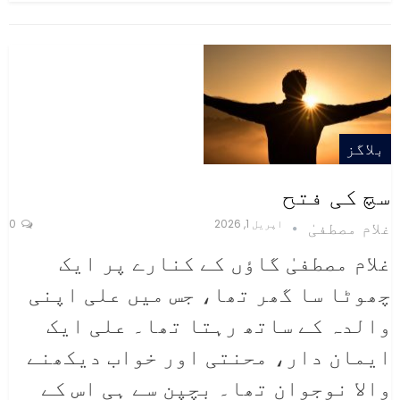
بلاگز
سچ کی فتح
اپریل 1, 2026
0
غلام مصطفیٰ
غلام مصطفیٰ
گاؤں کے کنارے پر ایک
چھوٹا سا گھر تھا، جس میں علی اپنی
والدہ کے ساتھ رہتا تھا۔ علی ایک
ایمان دار، محنتی اور خواب دیکھنے
والا نوجوان تھا۔ بچپن سے ہی اس کے