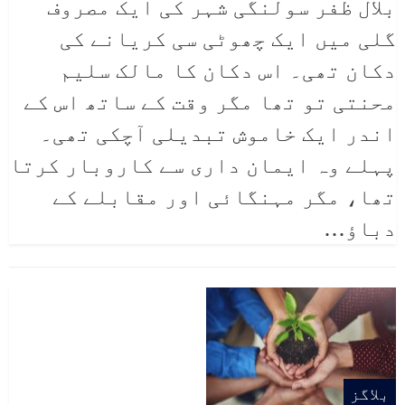
بلال ظفر سولنگی
شہر کی ایک مصروف
گلی میں ایک چھوٹی سی کریانے کی
دکان تھی۔ اس دکان کا مالک سلیم
محنتی تو تھا مگر وقت کے ساتھ اس کے
اندر ایک خاموش تبدیلی آچکی تھی۔
پہلے وہ ایمان داری سے کاروبار کرتا
تھا، مگر مہنگائی اور مقابلے کے
دباؤ
…
بلاگز