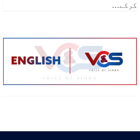
کرکے
…