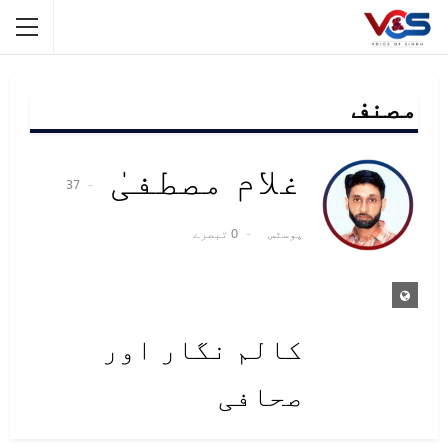
مصنف
غلام مصطفیٰ
37
پوسٹس
0 تبصرے
کالم نگار اور
صحافی