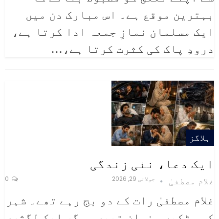
بہترین موقع ہے۔ اس مبارک دن میں
ایک مسلمان نمازِ جمعہ ادا کرتا ہے،
درودِ پاک کی کثرت کرتا ہے،
…
بلاگز
ایک دعا، نئی زندگی
جولائی 29, 2026
0
غلام مصطفیٰ
غلام مصطفیٰ
رات کے دو بج رہے تھے۔ شہر
کی سڑکیں سنسان تھیں، مگر ایک لگژری