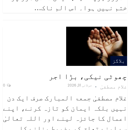
ختم نہیں ہوا۔ اس الم ناک
…
بلاگز
چھوٹی نیکی، بڑا اجر
جولائی 31, 2026
0
غلام مصطفیٰ
غلام مصطفیٰ
جمعۃ المبارک صرف ایک دن
نہیں بلکہ ایمان کو تازہ کرنے، اپنے
اعمال کا جائزہ لینے اور اللہ تعالیٰ
سے اپنے تعلق کو مضبوط بنانے کا