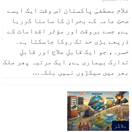
غلام مصطفیٰ
پاکستان اس وقت ایک ایسے
صحتِ عامہ کے بحران کا سامنا کررہا
ہے، جسے بروقت اور مؤثر اقدامات کے
ذریعے بڑی حد تک روکا جاسکتا ہے۔
خسرہ، جو ایک قابلِ علاج اور قابلِ
تدارک بیماری ہے، ایک مرتبہ پھر ملک
بھر میں سیکڑوں نہیں بلکہ
…
بلاگز