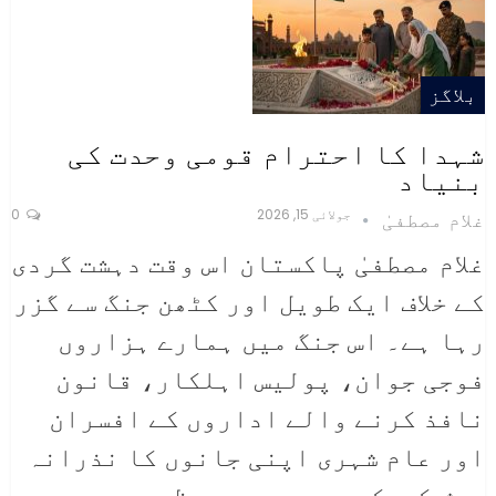
بلاگز
شہدا کا احترام قومی وحدت کی
بنیاد
جولائی 15, 2026
0
غلام مصطفیٰ
غلام مصطفیٰ
پاکستان اس وقت دہشت گردی
کے خلاف ایک طویل اور کٹھن جنگ سے گزر
رہا ہے۔ اس جنگ میں ہمارے ہزاروں
فوجی جوان، پولیس اہلکار، قانون
نافذ کرنے والے اداروں کے افسران
اور عام شہری اپنی جانوں کا نذرانہ
پیش کرچکے ہیں۔ یہ وہ عظیم
…