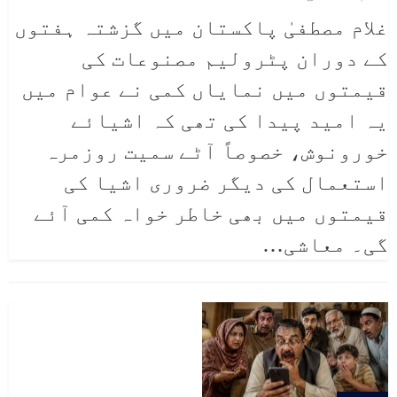
غلام مصطفیٰ
پاکستان میں گزشتہ ہفتوں
کے دوران پٹرولیم مصنوعات کی
قیمتوں میں نمایاں کمی نے عوام میں
یہ امید پیدا کی تھی کہ اشیائے
خورونوش، خصوصاً آٹے سمیت روزمرہ
استعمال کی دیگر ضروری اشیا کی
قیمتوں میں بھی خاطر خواہ کمی آئے
گی۔ معاشی
…