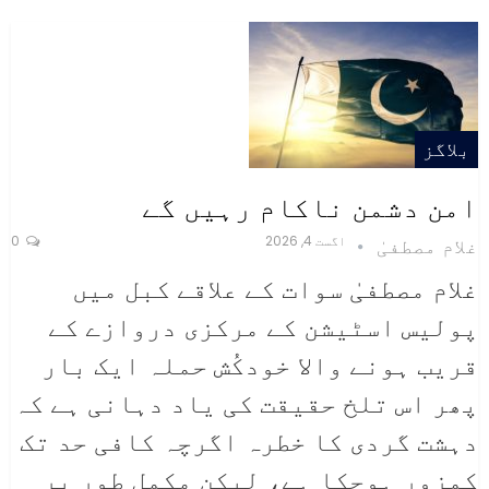
بلاگز
امن دشمن ناکام رہیں گے
اگست 4, 2026
0
غلام مصطفیٰ
غلام مصطفیٰ
سوات کے علاقے کبل میں
پولیس اسٹیشن کے مرکزی دروازے کے
قریب ہونے والا خودکُش حملہ ایک بار
پھر اس تلخ حقیقت کی یاد دہانی ہے کہ
دہشت گردی کا خطرہ اگرچہ کافی حد تک
کمزور ہوچکا ہے، لیکن مکمل طور پر