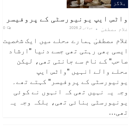
بلاگز
واٹس ایپ یونیورسٹی کے پروفیسر
جولائی 2, 2026
0
غلام مصطفیٰ
غلام مصطفیٰ
ہمارے محلے میں ایک شخصیت
ایسی بھی رہتی تھی جسے دنیا "ارشاد
صاحب" کے نام سے جانتی تھی، لیکن
محلے والے انہیں "واٹس ایپ
یونیورسٹی کے پروفیسر" کہتے تھے۔
وجہ یہ نہیں تھی کہ انہوں نے کوئی
یونیورسٹی بنائی تھی، بلکہ وجہ یہ
تھی
…