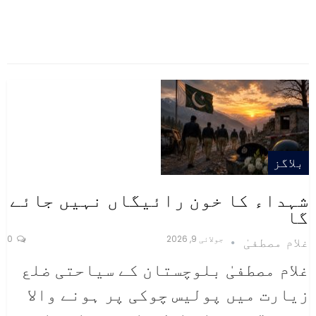
بلاگز
شہداء کا خون رائیگاں نہیں جائے
گا
جولائی 9, 2026
0
غلام مصطفیٰ
غلام مصطفیٰ
بلوچستان کے سیاحتی ضلع
زیارت میں پولیس چوکی پر ہونے والا