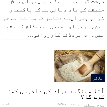
دہشت گرد حملہ ایک بار پھر اس تلخ
حقیقت کی یاد دہانی ہے کہ پاکستان
کو اب بھی ایسے عناصر کا سامنا ہے جو
امن، ترقی اور قومی استحکام کے دشمن
ہیں۔ اس بزدلانہ کارروائی
…
بلاگز
آٹا مہنگا، عوام کی دادرسی کون
کرے گا؟
جولائی 7, 2026
0
غلام مصطفیٰ