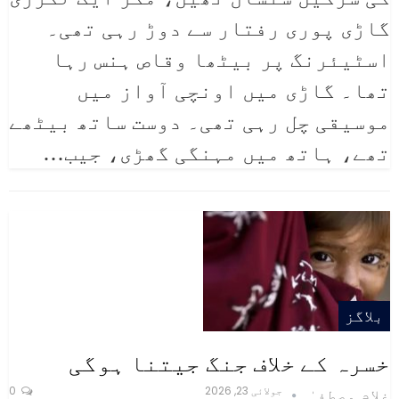
گاڑی پوری رفتار سے دوڑ رہی تھی۔
اسٹیئرنگ پر بیٹھا وقاص ہنس رہا
تھا۔ گاڑی میں اونچی آواز میں
موسیقی چل رہی تھی۔ دوست ساتھ بیٹھے
تھے، ہاتھ میں مہنگی گھڑی، جیب
…
بلاگز
خسرہ کے خلاف جنگ جیتنا ہوگی
جولائی 23, 2026
0
غلام مصطفیٰ