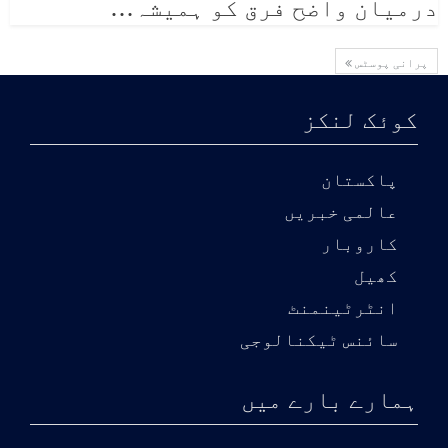
درمیان واضح فرق کو ہمیشہ
…
پرانی پوسٹس
کوئک لنکز
پاکستان
عالمی خبریں
کاروبار
کھیل
انٹرٹینمنٹ
سائنس ٹیکنالوجی
ہمارے بارے میں