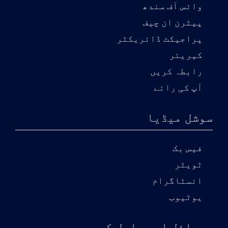
وائس آف سندھ
پیٹرن ان چیف
پراجیکٹ ڈائریکٹر
کیریئر
رابطہ کریں
آپ کی رائے
سوشل میڈیا
فیس بک
ٹویٹر
انسٹاگرام
یوٹیوب
موبائل ایپ حاصل کریں