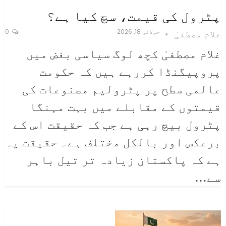
پٹرول کی قیمت، سچ کیا ہے؟
جولائی 18, 2026
0
غلام مصطفیٰ
غلام مصطفیٰ
کچھ لوگ سیاسی بغض میں
پروپیگنڈا کررہے ہیں کہ حکومت
عالمی سطح پر پٹرولیم مصنوعات کی
قیمتوں کے مقابلے میں بہت مہنگا
پٹرول بیچ رہی ہے جب کہ حقیقت اس کے
برعکس اور بالکل مختلف ہے۔ حقیقت یہ
ہے کہ پاکستان زیادہ تر تیل باہر
سے
…