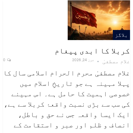
بلاگز
کربلا کا ابدی پیغام
جون 24, 2026
0
غلام مصطفیٰ
غلام مصطفیٰ
محرم الحرام اسلامی سال کا
پہلا مہینہ ہے جو تاریخِ اسلام میں
خصوصی اہمیت کا حامل ہے۔ اس مہینے
کی سب سے بڑی نسبت واقعۂ کربلا سے ہے،
ایک ایسا واقعہ جس نے حق و باطل،
انصاف و ظلم اور صبر و استقامت کے