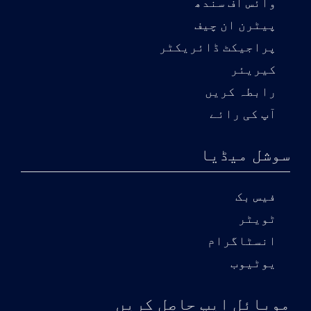
وائس آف سندھ
پیٹرن ان چیف
پراجیکٹ ڈائریکٹر
کیریئر
رابطہ کریں
آپ کی رائے
سوشل میڈیا
فیس بک
ٹویٹر
انسٹاگرام
یوٹیوب
موبائل ایپ حاصل کریں