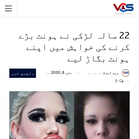
22 سالہ لڑکی نے ہونٹ بڑے
کرنے کی خواہش میں اپنے
ہونٹ بگاڑ لیے
مئی 8, 2020
پر
دلچسپ خبر
ویب ڈیسک
کے ذریعہ
0