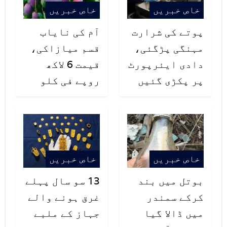
خاص خبریں
خاص خبریں
پوتے کی شرارت
آم کی نایاب
مہنگی پڑگئی،
قسم میازاکی،
دادی ایئرپورٹ
قیمت 6 لاکھ
پر پکڑی گئیں
روپے فی کلو
اینڈریا نے سب سے پہلے 2018 میں
اپنے ہونٹ بڑے کرنے کیلئے انجکشن
خاص خبریں
خاص خبریں
لگوایا تھا جب سے اب تک وہ 135 یورو
بوتل میں بند
13 سو سال پہلے
خرچ کرچکی ہیں۔دوسری جانب اینڈریا
کرکے سمندر
غرق ہونے والے
کا کہنا ہے کہ ” اسے اپنے ہونٹ کی یہ
میں ڈالا گیا
جہاز کے ملبے
نئی تبدیلی بے حد اچھی لگ رہی ہے”۔