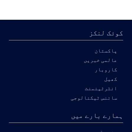
کوئک لنکز
پاکستان
عالمی خبریں
کاروبار
کھیل
انٹرٹینمنٹ
سائنس ٹیکنالوجی
ہمارے بارے میں