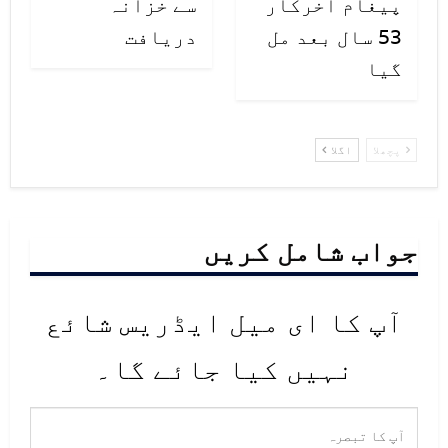
پیغام آخرکار
سے خزانہ
اینڈریا نے گزشتہ ہفتے انسٹاگرام
53 سال بعد مل
دریافت
گیا
اپنی تازہ ترین تصویر 33 ہزار کے
قرب فولوئرز کے ساتھ شئیر کی تھی جو
بعد میں وائرل ہوگئی۔
پچھلا
اگلا
جواب شامل کریں
آپ کا ای میل ایڈریس شائع
نہیں کیا جائے گا۔