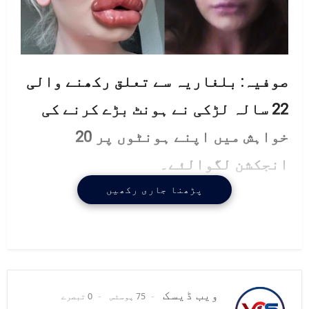
صوفیہ: بلغاریہ سے تعلق رکھنے والی
22 سالہ لڑکی نے ہونٹ بڑے کرنے کی
خواہش میں اپنے ہونٹوں پر 20
انجکشن لگوالئے۔
پڑھنا جاری رکھیں
ویب ڈیسک
75 پوسٹس
0 تبصرے