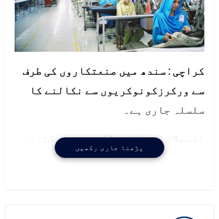
کراچی : سندھ میں صنعتکاروں کی طرف
سے ورکرزکونوکریوں سے نکالنے کا
سلسلہ جاری ہے۔
تفصیلات کے مطابق گارمنٹس فیکٹری
پڑھنا جاری رکھیں
کے بعد ایک اورادارے کے مزدوربھی
بےروزگارہوگئے،برانڈ روٹ نامی
کمپنی نے وفاقی اور سندھ حکومت کے
فیصلوں کوماننے سے انکارکردیا ہے۔