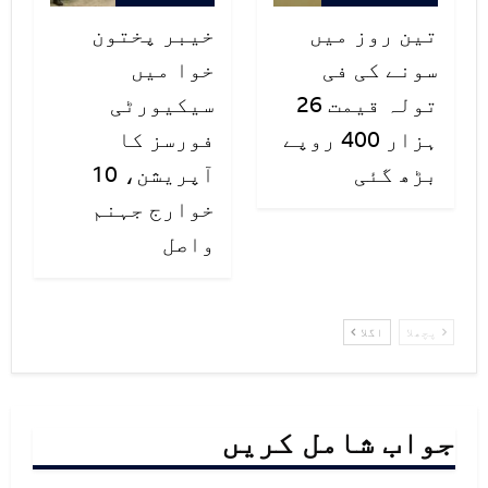
تین روز میں
خیبر پختون
سونے کی فی
خوا میں
تولہ قیمت 26
سیکیورٹی
ہزار 400 روپے
فورسز کا
بڑھ گئی
آپریشن، 10
خوارج جہنم
واصل
پچھلا
اگلا
جواب شامل کریں