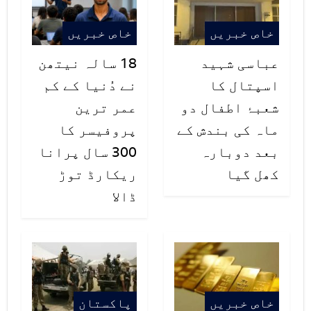
خاص خبریں
خاص خبریں
عباسی شہید
18 سالہ نیتھن
اسپتال کا
نے دُنیا کے کم
شعبۂ اطفال دو
عمر ترین
ماہ کی بندش کے
پروفیسر کا
بعد دوبارہ
300 سال پرانا
کھل گیا
ریکارڈ توڑ
ڈالا
خاص خبریں
پاکستان