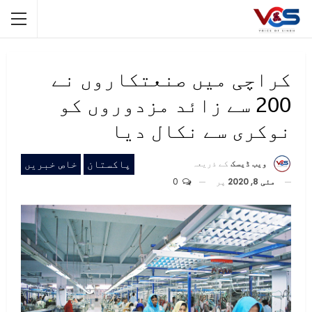
کراچی میں صنعتکاروں نے
200 سے زائد مزدوروں کو
نوکری سے نکال دیا
پاکستان
خاص خبریں
ویب ڈیسک
کے ذریعہ
مئی 8, 2020
پر
0