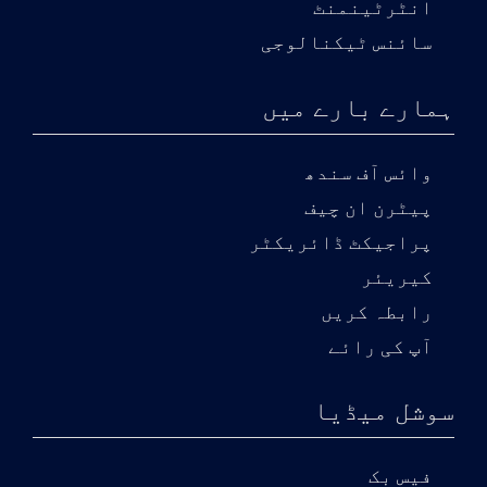
انٹرٹینمنٹ
سائنس ٹیکنالوجی
ہمارے بارے میں
وائس آف سندھ
پیٹرن ان چیف
پراجیکٹ ڈائریکٹر
کیریئر
رابطہ کریں
آپ کی رائے
سوشل میڈیا
فیس بک