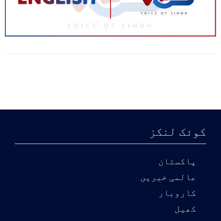
کوئک لنکز
پاکستان
عالمی خبریں
کاروبار
کھیل