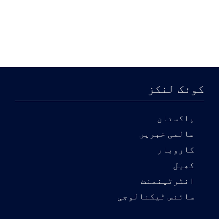
کوئک لنکز
پاکستان
عالمی خبریں
کاروبار
کھیل
انٹرٹینمنٹ
سائنس ٹیکنالوجی