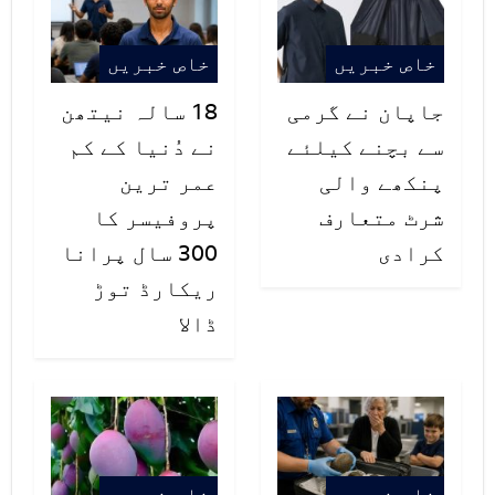
اور اسے اس وحشیانہ طریقے سے تشدد
خاص خبریں
خاص خبریں
کا نشانہ بنایا کہ اس کی کئی ہڈیاں
جاپان نے گرمی
18 سالہ نیتھن
ٹوٹ گئیں۔ خاتون نے ہیلپ لائن 181پر
سے بچنے کیلئے
نے دُنیا کے کم
کال کی اور اسے آرتھوپیڈک سرجن کے
پنکھے والی
عمر ترین
پاس پہنچایا گیا۔
شرٹ متعارف
پروفیسر کا
کرادی
300 سال پرانا
ریکارڈ توڑ
ڈالا
خاص خبریں
خاص خبریں