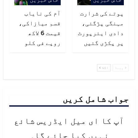
پوتے کی شرارت
آم کی نایاب
مہنگی پڑگئی،
قسم میازاکی،
دادی ایئرپورٹ
قیمت 6 لاکھ
پر پکڑی گئیں
روپے فی کلو
پچھلا
اگلا
جواب شامل کریں
آپ کا ای میل ایڈریس شائع
نہیں کیا جائے گا۔