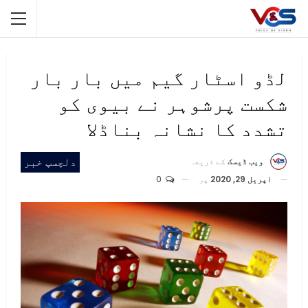
لڈو اسٹار گیم میں بار بار
شکست پرشوہر نے بیوی کو
تشدد کا نشانہ بناڈلا
دلچسپ خبر
ویب ڈیسک
کے ذریعہ
اپریل 29, 2020
پر
0