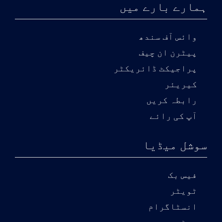
ہمارے بارے میں
وائس آف سندھ
پیٹرن ان چیف
پراجیکٹ ڈائریکٹر
کیریئر
رابطہ کریں
آپ کی رائے
سوشل میڈیا
فیس بک
ٹویٹر
انسٹاگرام