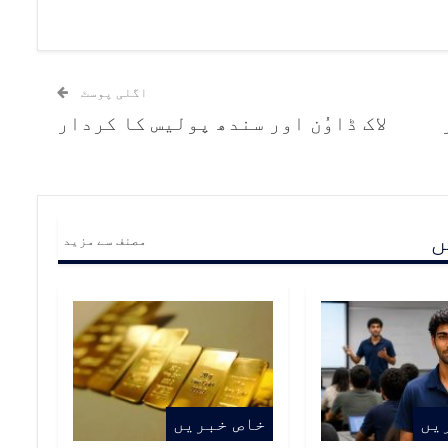
اگلی پوسٹ
ر
لاک ڈاوُن اور سندھ پولیس کا کردار
ں
مصنف سے مزید
یں
خاص خبریں