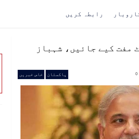
اروبار
رابطہ کریں
 مفت کیے جائیں، شہباز
0
پاکستان
خاص خبریں