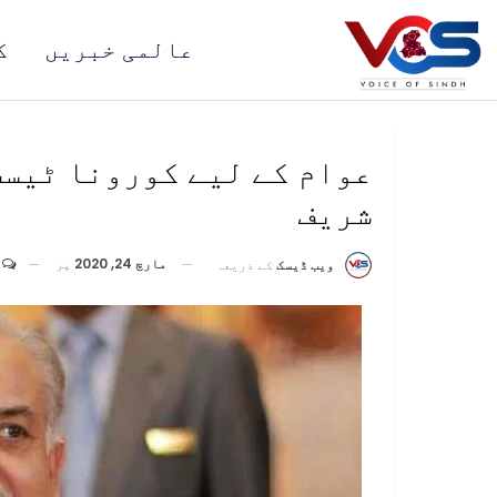
عالمی خبریں
ک
عوام کے لیے کورونا ٹیسٹ
شریف
مارچ 24, 2020
پر
ویب ڈیسک
کے ذریعہ