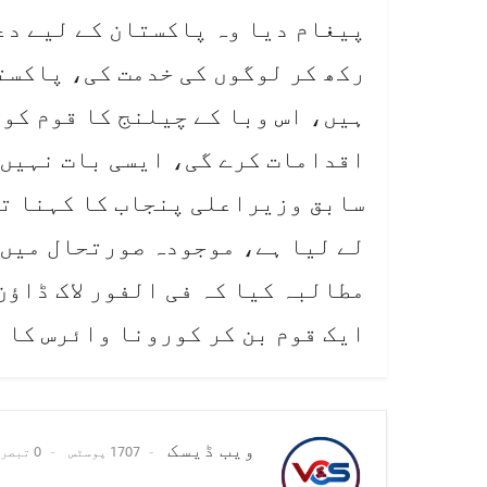
پیغام دیا وہ پاکستان کے لیے دع
ہیں، اس وبا کے چیلنج کا قوم کو
اقدامات کرے گی، ایسی بات نہیں 
سابق وزیراعلی پنجاب کا کہنا تھ
لے لیا ہے، موجودہ صورتحال میں 
مطالبہ کیا کہ فی الفور لاک ڈاؤن
ایک قوم بن کر کورونا وائرس کا 
ویب ڈیسک
1707 پوسٹس
0 تبصرے