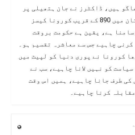
اگو ہیں، ڈاکٹرز نے جان ہتھیلی پر
رکھ کر لوگوں کی خدمت کی، پاکستان میں 890 کے قریب کورونا کیسز
 سامنا ہے، یقین ہے حکومت بروقت
کرنی چاہیے جس سے معاشرہ تقسیم ہو۔
ا کورونا نے پوری دنیا کو لپیٹ میں
سیاست کو نہیں لانا چاہیے، سب نے
 کی طرف جانا چاہیے، ہمیں اس وقت
مقابلہ کرنا چاہیے۔