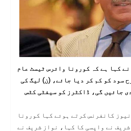
 نے کہا ہے کہ کورونا وائرس ٹیسٹ عام
 سود کو کم کر دیا جائے، (ن) لیگ کی
رز کو دی جائیں گی، ڈاکٹرز کو سیفٹی کٹس
 نیوز کانفرنس کرتے ہوئے کہا کورونا
شریف نے واپسی کا کہا، نواز شریف نے