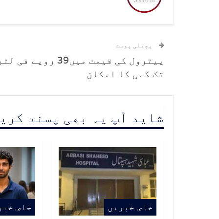
پچھلی پوسٹ
پیٹرول کی قیمت میں39 روپے فی لٹ
تک کمی کا امکان
شاید آپ یہ بھی پسند کری
خاص خبریں
خاص خبر