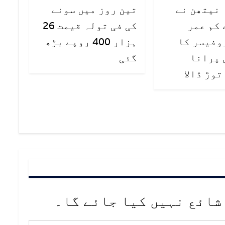
ہ نیتھن نے
تین روز میں سونے
 کم عمر
کی فی تولہ قیمت 26
وفیسر کا
ہزار 400 روپے بڑھ
ال پرانا
گئی
وڑ ڈالا
شائع نہیں کیا جائے گا۔