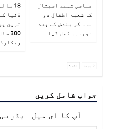
عباسی شہید اسپتال
18 سال
کا شعبۂ اطفال دو
دُنیا کے
ماہ کی بندش کے بعد
ترین پر
دوبارہ کھل گیا
300 س
ریکارڈ ت
پچھلا
اگلا
جواب شامل کریں
آپ کا ای میل ایڈریس 