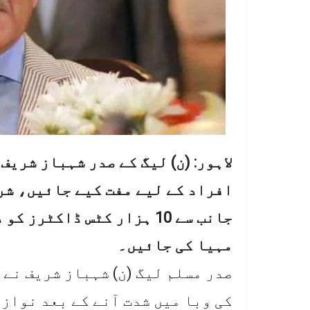
لاہور: (ن) لیگ کے صدر شہباز شریف
افراد کے لیے مفت کیے جائیں، شرح
جانب سے 10 ہزار کٹس ڈاکٹ
مہیا کی جائیں۔
صدر مسلم لیگ (ن) شہباز شریف نے
کی وبا میں شدت آنے کے بعد نواز 