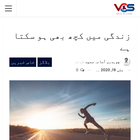
زندگی میں کچھ بھی ہو سکتا
ہے
بلاگز
خاص خبریں
چوہدری اُسامہ سعید
کے ذریعہ
مئی 19, 2020
پر
0