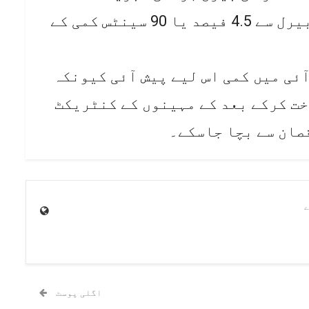
کروڈآئل کی قیمت 19.09 ڈالر فی بیرل سے 4.5 فیصد یا 90 سینٹس کمی کے
ٓئی میں کمی اس لیے پیش آئی کیونکہ
ت کرکے بعد کے مہینوں کے کنٹریکٹ
صان سے بچا جاسکے۔
اگلی پوسٹ