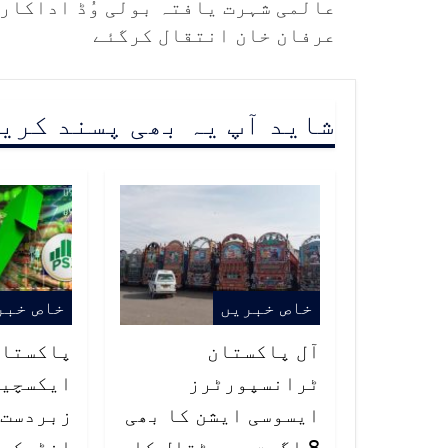
عالمی شہرت یافتہ بولی وُڈ اداکار
عرفان خان انتقال کرگئے
شاید آپ یہ بھی پسند کری
خاص خبریں
خاص خبر
آل پاکستان
پاکستان
ٹرانسپورٹرز
ایکسچین
ایسوسی ایشن کا بھی
زبردست 
8 اگست سے ہڑتال کا