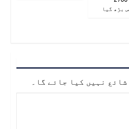
 بڑھ گیا
شائع نہیں کیا جائے گا۔