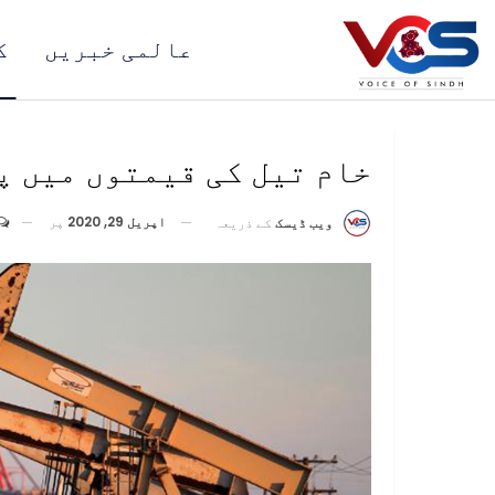
عالمی خبریں
ک
خام تیل کی قیمتوں میں پ
اپریل 29, 2020
پر
ویب ڈیسک
کے ذریعہ