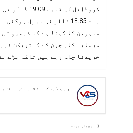
بعد 18.85 ڈالر فی بیرل ہوگئی۔
ماہرین کا کہنا ہے کہ ڈبلیو ٹی ا
سرمایہ کار جون کے کنٹریکٹ فروخ
خریدنا چاہ رہے ہیں تاکہ بڑے نق
ویب ڈیسک
1707 پوسٹس
0 تبصرے
پچھلی پوسٹ