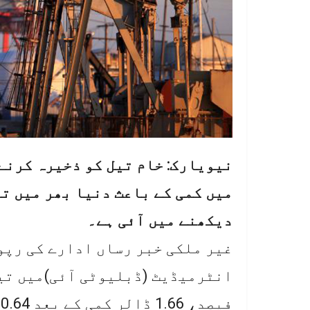
نیویارک: خام تیل کو ذخیرہ کرنے
میں کمی کے باعث دنیا بھر میں تی
دیکھنے میں آئی ہے۔
غیر ملکی خبر رساں ادارے کی رپو