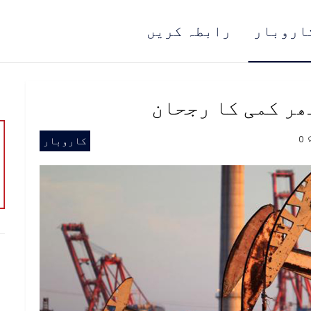
اروبار
رابطہ کریں
ھر کمی کا رجحان
0
کاروبار