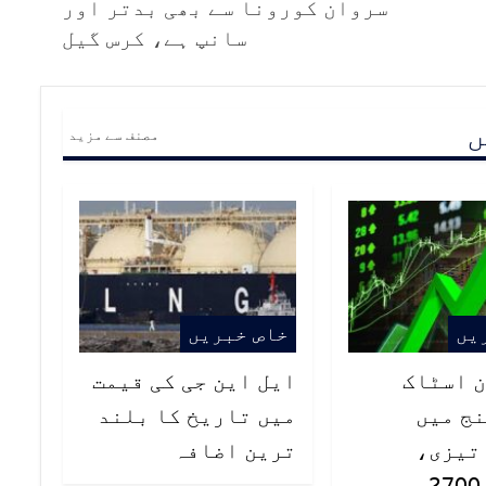
سروان کورونا سے بھی بدتر اور
سانپ ہے، کرس گیل
ں
مصنف سے مزید
یں
خاص خبریں
 اسٹاک
ایل این جی کی قیمت
ج میں
میں تاریخ کا بلند
تیزی،
ترین اضافہ
انڈیکس 2700