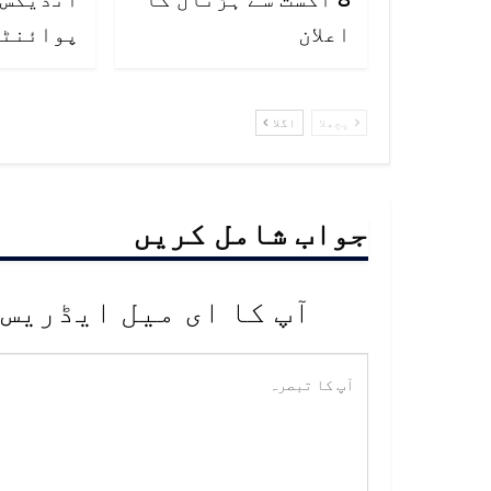
اعلان
پوائنٹس
پچھلا
اگلا
جواب شامل کریں
آپ کا ای میل ایڈریس 