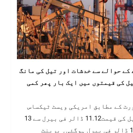
 کے حوالے سے خدشات اور تیل کی مانگ
ل کی قیمتوں میں ایک بار پھر کمی
رٹ کے مطابق امریکی ویسٹ ٹیکساس
انٹرمیڈیٹ (ڈبلیوٹی آئی)میں تیل کی قیمت11.12 ڈالر فی بیرل سے 13
فیصد، 1.66 ڈالر کمی کے بعد 10.64 ڈالر فی بیرل ہوگئی۔ برینٹ