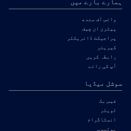
ہمارے بارے میں
وائس آف سندھ
پیٹرن ان چیف
پراجیکٹ ڈائریکٹر
کیریئر
رابطہ کریں
آپ کی رائے
سوشل میڈیا
فیس بک
ٹویٹر
انسٹاگرام
یوٹیوب