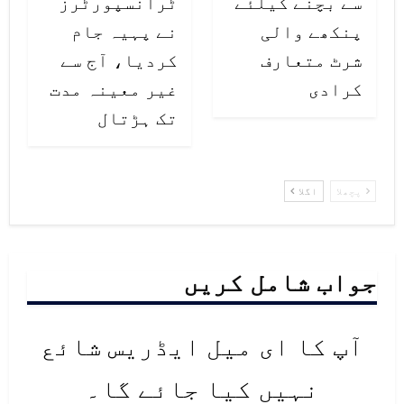
سے بچنے کیلئے
ٹرانسپورٹرز
پنکھے والی
نے پہیہ جام
شرٹ متعارف
کردیا، آج سے
کرادی
غیر معینہ مدت
تک ہڑتال
پچھلا
اگلا
جواب شامل کریں
آپ کا ای میل ایڈریس شائع
نہیں کیا جائے گا۔