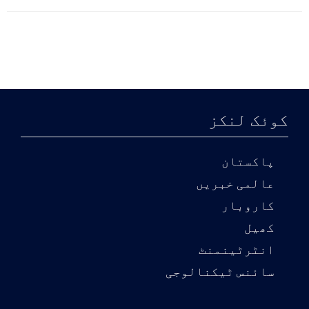
کوئک لنکز
پاکستان
عالمی خبریں
کاروبار
کھیل
انٹرٹینمنٹ
سائنس ٹیکنالوجی