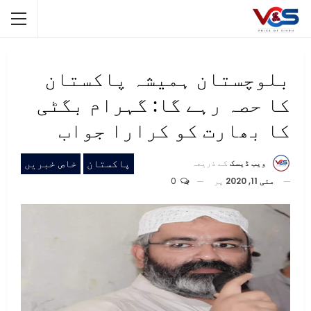
بلوچستان ہمیشہ پاکستان
کا حصہ رہے گا: گہرام بگٹی
کا بھارت کو کرارا جواب
پاکستان
خاص خبریں
ویب ڈیسک
کے ذریعہ
مئی 11, 2020
پر
0