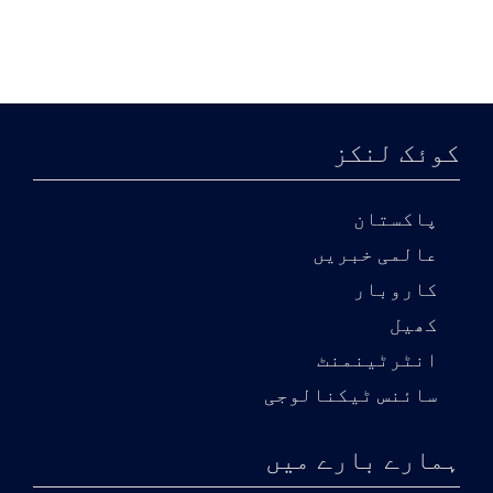
کوئک لنکز
پاکستان
عالمی خبریں
کاروبار
کھیل
انٹرٹینمنٹ
سائنس ٹیکنالوجی
ہمارے بارے میں