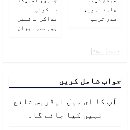
چاہتا ہوں،
سے کوئی
صدر ٹرمپ
مذاکرات نہیں
ہورہے، ایران
پچھلا
اگلا
جواب شامل کریں
آپ کا ای میل ایڈریس شائع
نہیں کیا جائے گا۔