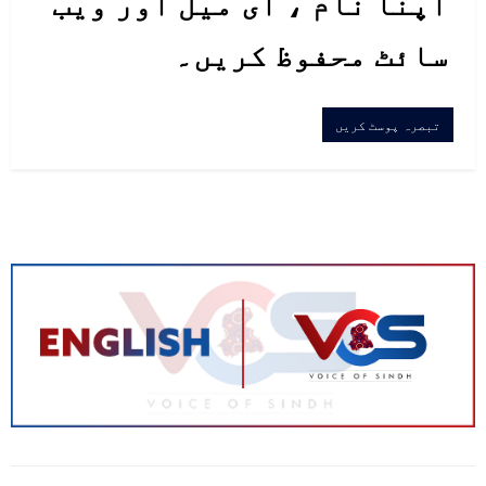
اپنا نام ، ای میل اور ویب
سائٹ محفوظ کریں۔