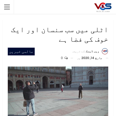
اٹلی میں سب سنسان اور ایک
خوف کی فضا ہے
عالمی خبریں
ویب ڈیسک
کے ذریعہ
مارچ 14, 2020
پر
0