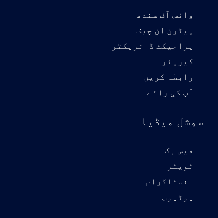
وائس آف سندھ
پیٹرن ان چیف
پراجیکٹ ڈائریکٹر
کیریئر
رابطہ کریں
آپ کی رائے
سوشل میڈیا
فیس بک
ٹویٹر
انسٹاگرام
یوٹیوب