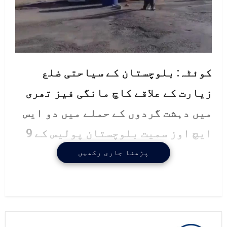
کوئٹہ: بلوچستان کے سیاحتی ضلع
زیارت کے علاقے کاچ مانگی فیز تھری
میں دہشت گردوں کے حملے میں دو ایس
ایچ اوز سمیت بلوچستان پولیس کے 9
افسران و اہلکار شہید ہوگئے جب کہ
پڑھنا جاری رکھیں
حملے کے بعد سیکیورٹی فورسز،
پولیس اور دیگر قانون نافذ کرنے
والے اداروں نے مشترکہ کلیئرنس