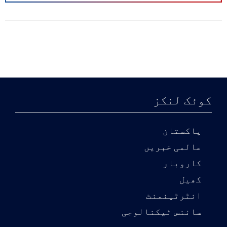
کانسٹیبل رضوان کو بھی بحفاظت
بازیاب کروا لیا گیا ہے۔
دوسری جانب واقعے کے خلاف زیارت کے
شہریوں نے شدید احتجاج کرتے ہوئے
زیارت کراس کے مقام پر قومی شاہراہ
کوئک لنکز
ہر قسم کی ٹریفک کے لیے بند کر دی،
جس کے باعث آمد و رفت معطل ہوگئی
پاکستان
عالمی خبریں
اور گاڑیوں کی لمبی قطاریں لگ
کاروبار
گئیں۔
کھیل
حکام کے مطابق علاقے میں سرچ اور
انٹرٹینمنٹ
انٹیلی جنس بیسڈ آپریشنز کا سلسلہ
سائنس ٹیکنالوجی