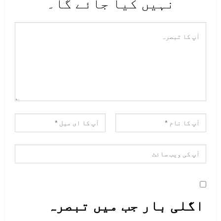
نہیں کیا جائے گا۔
بلوچستان میں دہشت گردوں کے لیے
کوئی محفوظ پناہ گاہ نہیں، ہر حملے
کا بھرپور اور فیصلہ کن جواب دیا
جائے گا، جبکہ انٹیلی جنس بنیادوں
پر کارروائیاں مزید مؤثر انداز
میں جاری رہیں گی۔
انہوں نے کہا کہ ریاستی رٹ کو چیلنج
کرنے والے عناصر کو ہر صورت انجام
تک پہنچایا جائے گا اور بلوچستان
کے امن، استحکام اور عوام کے تحفظ
اگلی بار جب میں تبصرہ
پر کوئی سمجھوتہ نہیں کیا جائے گا۔