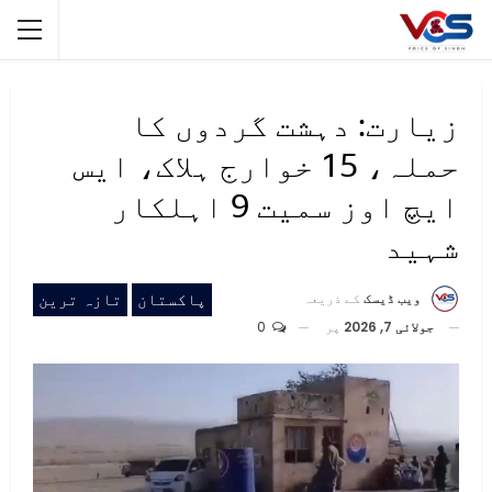
زیارت: دہشت گردوں کا
حملہ، 15 خوارج ہلاک، ایس
ایچ اوز سمیت 9 اہلکار
شہید
پاکستان
تازہ ترین
ویب ڈیسک
کے ذریعہ
جولائی 7, 2026
پر
0