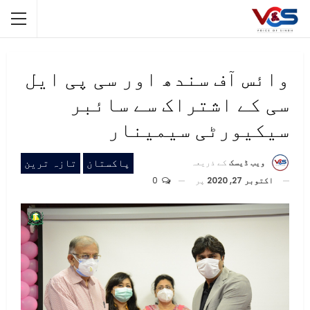
وائس آف سندھ اور سی پی ایل
سی کے اشتراک سے سائبر
سیکیورٹی سیمینار
پاکستان
تازہ ترین
ویب ڈیسک
کے ذریعہ
اکتوبر 27, 2020
پر
0