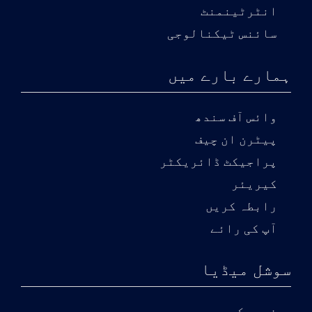
انٹرٹینمنٹ
سائنس ٹیکنالوجی
ہمارے بارے میں
وائس آف سندھ
پیٹرن ان چیف
پراجیکٹ ڈائریکٹر
کیریئر
رابطہ کریں
آپ کی رائے
سوشل میڈیا