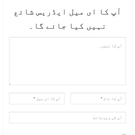
آپ کا ای میل ایڈریس شائع
نہیں کیا جائے گا۔
سی پی ایل سی ایسٹ کے چیف، عابد عذیر
بعد ازاں وائس چانسلر جناح سندھ
میڈیکل یونیورسٹی، ڈاکٹر طارق
رفیع نے خطاب کیا، جس میں جرائم کی
بیخ کنی پر سی پی ایل سی کو سراہا
اور مختصر وقت میں وائس آف سندھ کو