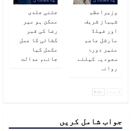
وزیراعظم
جتنی جلدی
شہباز شریف
ممکن ہو میر
اور فیلڈ
رضا کی قبر
پراجیکٹ ڈائریکٹر، وائس آف سندھ،
ڈاکٹر عمیر ہارون
مارشل عاصم
کشائی کا عمل
منیر دورۂ
مکمل کیا
سعودیہ کیلئے
جائے، عدالت
روانہ
پچھلا
اگلا
جواب شامل کریں
اسسٹنٹ چیف، سی پی ایل سی، علی حاجی