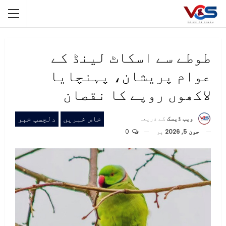
طوطے سے اسکاٹ لینڈ کے
عوام پریشان، پہنچایا
لاکھوں روپے کا نقصان
خاص خبریں
دلچسپ خبر
ویب ڈیسک
کے ذریعہ
جون 5, 2026
پر
0