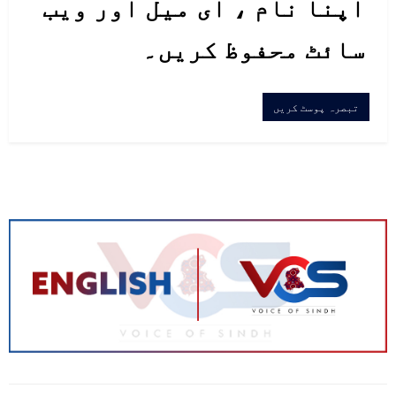
اپنا نام ، ای میل اور ویب
بھی ہے کہ یہ رویہ محض بوریت اور
سائٹ محفوظ کریں۔
تفریح کے باعث سامنے آتا ہے۔
رپورٹ کے مطابق لوچارڈل میں دیکھا
جانے والا یہ طوطا غالباً کوئی پالتو
پرندہ ہے جو یا تو اپنے پنجرے سے
فرار ہو گیا ہے یا پھر کسی نے اسے
آزاد چھوڑ دیا ہے، جس کے بعد وہ اب
مقامی آبادی کے لیے ایک منفرد
مسئلہ بن چکا ہے۔