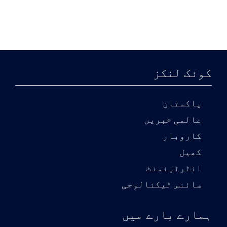
کوئک لنکز
پاکستان
عالمی خبریں
کاروبار
کھیل
انٹرٹینمنٹ
سائنس ٹیکنالوجی
ہمارے بارے میں