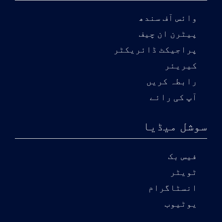
وائس آف سندھ
پیٹرن ان چیف
پراجیکٹ ڈائریکٹر
کیریئر
رابطہ کریں
آپ کی رائے
سوشل میڈیا
فیس بک
ٹویٹر
انسٹاگرام
یوٹیوب