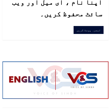
اپنا نام ، ای میل اور ویب
سائٹ محفوظ کریں۔