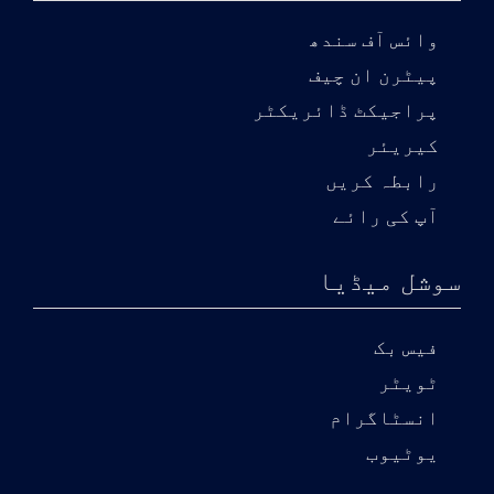
وائس آف سندھ
پیٹرن ان چیف
پراجیکٹ ڈائریکٹر
کیریئر
رابطہ کریں
آپ کی رائے
سوشل میڈیا
فیس بک
ٹویٹر
انسٹاگرام
یوٹیوب