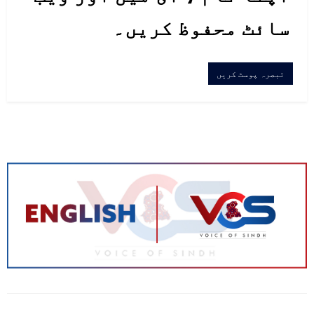
“ہاں بیٹی… میں ٹھیک ہوں۔”
سائٹ محفوظ کریں۔
ایما نے ادھر اُدھر دیکھا، پھر
دوبارہ اس کی طرف متوجہ ہوئی۔
“آپ یہاں… اس وقت… اکیلے کیوں
بیٹھے ہیں؟”
آرتھر نے ایک لمحے کے لیے خاموشی
اختیار کی، جیسے الفاظ تلاش کر رہا
ہو۔
پھر آہستہ سے بولا: “میں کسی کا
انتظار کر رہا ہوں…”
“کون؟” ایما نے پوچھا۔