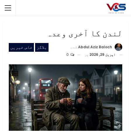
لندن کا آخری وعدہ
بلاگز
خاص خبریں
Abdul Aziz Baloch
کے ذریعہ
اپریل 29, 2026
پر
0