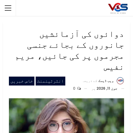
دوائوں کی آزمائشیں
جانوروں کے بجائے جنسی
مجرموں پر کی جائیں، مریم
نفیس
انٹرٹینمنٹ
خاص خبریں
ویب ڈیسک
کے ذریعہ
جون 11, 2026
پر
0