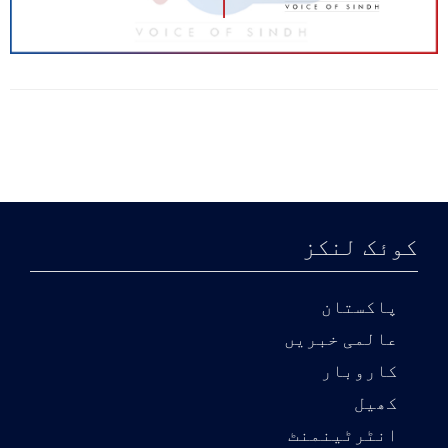
کوئک لنکز
پاکستان
عالمی خبریں
کاروبار
کھیل
انٹرٹینمنٹ