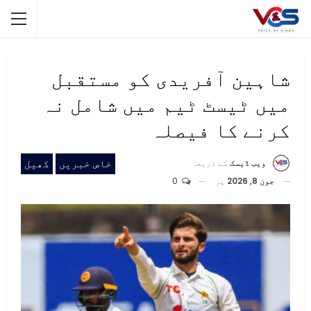
شاہین آفریدی کو مستقبل
میں ٹیسٹ ٹیم میں شامل نہ
کرنے کا فیصلہ
خاص خبریں
کھیل
ویب ڈیسک
کے ذریعہ
جون 8, 2026
پر
0