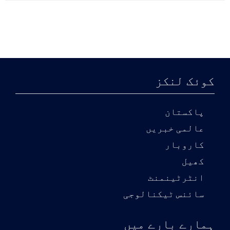
کوئک لنکز
پاکستان
عالمی خبریں
کاروبار
کھیل
انٹرٹینمنٹ
سائنس ٹیکنالوجی
ہمارے بارے میں