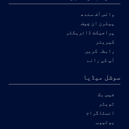
وائس آف سندھ
پیٹرن ان چیف
پراجیکٹ ڈائریکٹر
کیریئر
رابطہ کریں
آپ کی رائے
سوشل میڈیا
فیس بک
ٹویٹر
انسٹاگرام
یوٹیوب