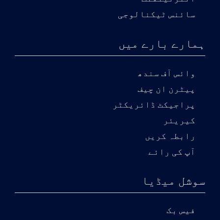
سائنس ٹیکنالوجی
ہمارے بارے میں
وائس آف سندھ
پیٹرن ان چیف
پراجیکٹ ڈائریکٹر
کیریئر
رابطہ کریں
آپ کی رائے
سوشل میڈیا
فیس بک