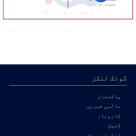
کے ذریعے امدادی سامان ملک کے
مختلف علاقوں تک پہنچایا جاچکا ہے،
ہمیں اپنے وسائل اور کوششوں کو
یونین کونسل سطح تک لے کر جانا ہے
جس کے لیے منصوبہ بندی کرلی ہے۔
کوئک لنکز
پاکستان
عالمی خبریں
کاروبار
کھیل
انٹرٹینمنٹ