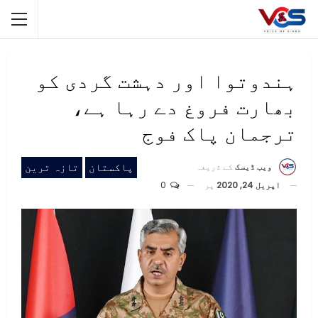
ہندوتوا اور دہشت گردی کو
بھارت فروغ دے رہا ہے،
ترجمان پاک فوج
پاکستان
تازہ ترین
ویب ڈیسک
کے ذریعہ
اپریل 24, 2020
پر
0