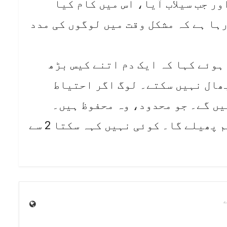
20ء کے زلزلے اور جب سیلاب آیا، اس میں کام کیا
ہا ہے کہ مشکل وقت میں لوگوں کی مدد
ہوئے کہا کہ ایک دم اتنے کیس بڑھ
ھال نہیں سکتے۔ لوگ اگر احتیاط
یں گے۔ جو محدود، وہ محفوظ ہیں۔
جتنی احتیاط کریں گے، کورونا کم پھیلے گا۔ کوئی نہیں کہہ سکتا 2 سے