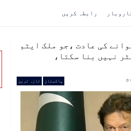
اروبار
رابطہ کریں
وانے کی عادت ،جو ملک ایٹم
ٹر نہیں بنا سکتا،
0
پاکستان
تازہ ترین