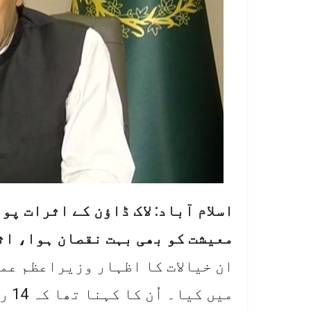
اسلام آباد: لاک ڈاؤن کے اثرات پ
معیشت کو بھی بہت نقصان ہوا، اث
ان خیالات کا اظہار وزیراعظم عمر