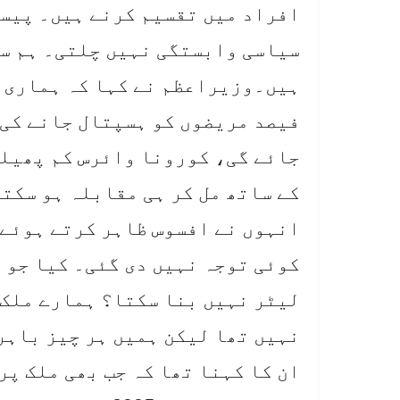
افراد میں تقسیم کرنے ہیں۔ پیسے
سیاسی وابستگی نہیں چلتی۔ ہم سب
فیصد مریضوں کو ہسپتال جانے کی 
جائے گی، کورونا وائرس کم پھیلے 
کے ساتھ مل کر ہی مقابلہ ہو سکتا
انہوں نے افسوس ظاہر کرتے ہوئے 
کوئی توجہ نہیں دی گئی۔ کیا جو 
لیٹر نہیں بنا سکتا؟ ہمارے ملک 
نہیں تھا لیکن ہمیں ہر چیز باہر
ان کا کہنا تھا کہ جب بھی ملک پر 