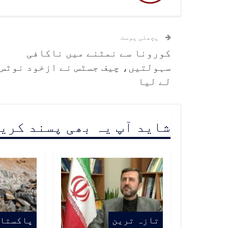
پچھلی پوسٹ
کورونا سے نمٹنے میں ناکافی
سہولتیں، چیف جسٹس نے ازخود نوٹس
لے لیا
شاید آپ یہ بھی پسند کری
تازہ ترین
پاکستا