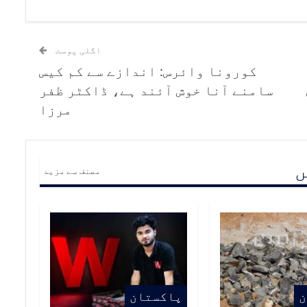
اگلی پوسٹ
کورونا وائرس: اندازے سے کم کیس
سامنے آنا خوش آئند ہے، ڈاکٹر ظفر
مرزا
ں
مصنف سے مزید
ن
پاکستان