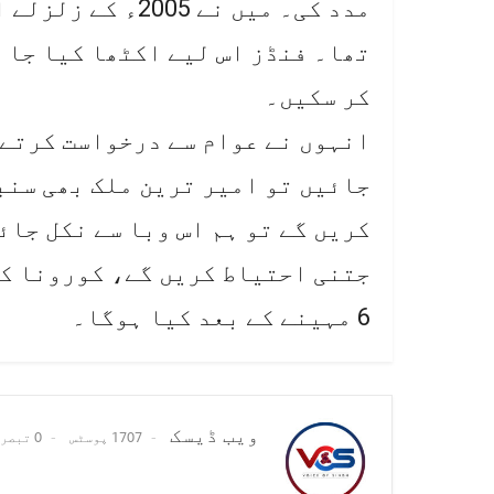
مدد کی۔ میں نے 05
تھا۔ فنڈز اس لیے اکٹھا کیا جا ر
کر سکیں۔
انہوں نے عوام سے درخواست کرتے 
جائیں تو امیر ترین ملک بھی سنب
کریں گے تو ہم اس وبا سے نکل جائ
6 مہینے کے بعد کیا ہوگا۔
ویب ڈیسک
1707 پوسٹس
0 تبصرے