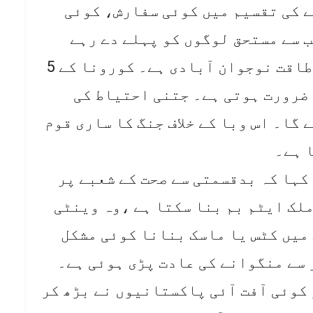
 کی تقسیم میں کوئی سفارش، کوئی
 سے مستحق لوگوں کو پہلے دے رہے
ہیں۔وزیراعظم نے کہا کہ ہماری طاقت نوجوان آبادی ہے۔ کورونا کے 5
ضرورت ہوتی ہے۔ جتنی احتیاط کی
گا۔ اس وبا کے خلاف جنگ کا ساری قوم
 ہے۔
کہا کہ بدقسمتی سے صحت کے شعبے پر
ملک ایٹم بم بنا سکتا ہے ،وہ وینٹی
میں کٹس یا ماسک بنانا کوئی مشکل
 سے منگوانے کی عادت پڑی ہوئی ہے۔
کوئی آفت آئی پاکستانیوں نے بڑھ کر