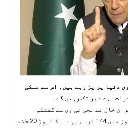
وری دنیا پر پڑ رہے ہیں، اس سے ملکی
رات بہت دیر تک رہیں گے۔
ان خان نے نجی ٹی وی سے گفتگو
میں کیا۔ اُن کا کہنا تھا کہ 14 روز میں 144 ارب روپے ایک کروڑ 20 لاکھ