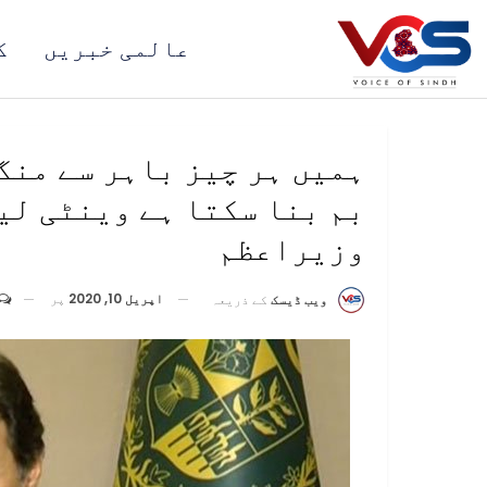
عالمی خبریں
ک
ہمیں ہر چیز باہر سے منگ
بم بنا سکتا ہے وینٹی لی
وزیراعظم
اپریل 10, 2020
پر
ویب ڈیسک
کے ذریعہ