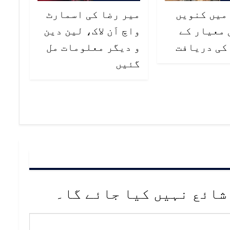
میں کنویں
میر رضا کی اسمارٹ
 معیار کے
واچ اَن لاک، لین دین
کی دریافت
و دیگر معلومات مل
گئیں
شائع نہیں کیا جائے گا۔