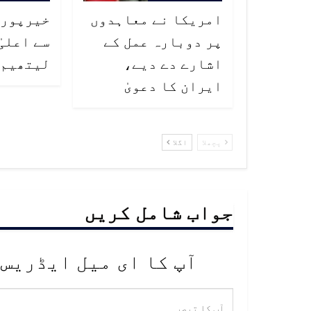
امریکا نے معاہدوں
خیرپور 
پر دوبارہ عمل کے
سے اعلیٰ
اشارے دے دیے،
لیتھیم 
ایران کا دعویٰ
پچھلا
اگلا
جواب شامل کریں
آپ کا ای میل ایڈریس 