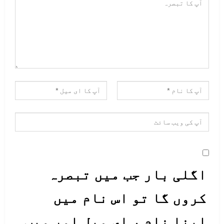
اگلی بار جب میں تبصرہ
کروں گا تو اس نام میں
اپنا نام ، ای میل اور ویب