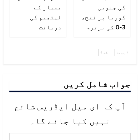
کی جنوبی
معیار کے
برطانیہ میں 121 افراد لقمہ اجل
کوریا پر فتح،
لیتھیم کی
بنے۔
3-0 کی برتری
دریافت
پچھلا
اگلا
جواب شامل کریں
آپ کا ای میل ایڈریس شائع
نہیں کیا جائے گا۔