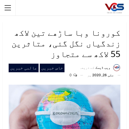
کورونا وبا ساڑھے تین لاکھ
زندگیاں نگل گئی، متاثرین
55 لاکھ سے متجاوز
خاص خبریں
عالمی خبریں
ویب ڈیسک
کے ذریعہ
مئی 26, 2020
پر
0