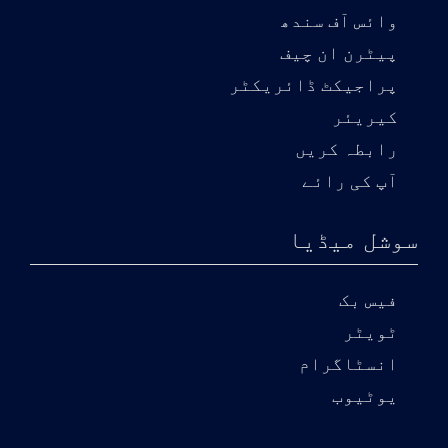
وائس آف سندھ
پیٹرن ان چیف
پراجیکٹ ڈائریکٹر
کیریئر
رابطہ کریں
آپ کی رائے
سوشل میڈیا
فیس بک
ٹویٹر
انسٹاگرام
یوٹیوب