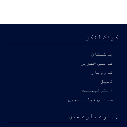
کوئک لنکز
پاکستان
عالمی خبریں
کاروبار
کھیل
انٹرٹینمنٹ
سائنس ٹیکنالوجی
ہمارے بارے میں