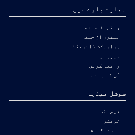
ہمارے بارے میں
وائس آف سندھ
پیٹرن ان چیف
پراجیکٹ ڈائریکٹر
کیریئر
رابطہ کریں
آپ کی رائے
سوشل میڈیا
فیس بک
ٹویٹر
انسٹاگرام