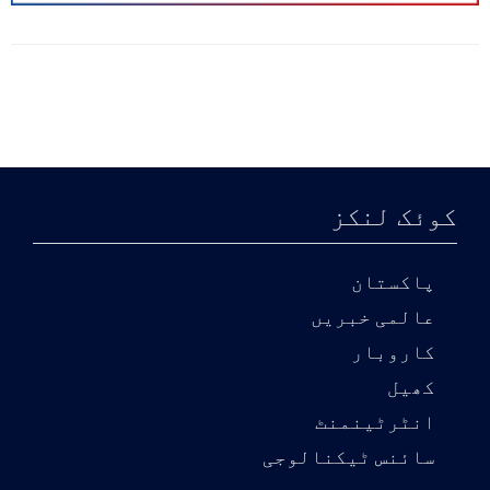
کوئک لنکز
پاکستان
عالمی خبریں
کاروبار
کھیل
انٹرٹینمنٹ
سائنس ٹیکنالوجی