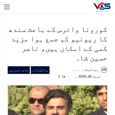
کورونا وائرس کے باعث سندھ
کا ریونیو کم جمع ہوا مزید
کمی کے امکان ہیں، ناصر
حسین شاہ
پاکستان
خاص خبریں
ویب ڈیسک
کے ذریعہ
اپریل 28, 2020
پر
0