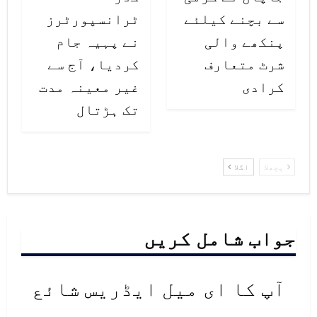
سے بچنے کیلئے
ٹرانسپورٹرز
پنکھے والی
نے پہیہ جام
شرٹ متعارف
کردیا، آج سے
کرادی
غیر معینہ مدت
تک ہڑتال
پچھلا
اگلا
جواب شامل کریں
آپ کا ای میل ایڈریس شائع