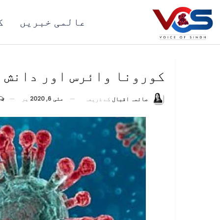
عالمی خبریں
ک
کورونا وائرس اور دانش ک
مئی 6, 2020
پر
صائمہ اقبال
کے ذریعہ