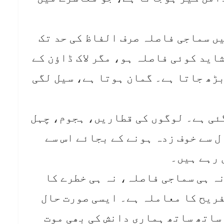
یں سماجی فاصلہ صرف الفاظ کی حد تک
اید کوئی فاصلہ ہو، مگر لاک ڈاﺅن کے
بڑھ جاتا ہے۔ گمان ہوتا ہے، سیل لگی
ئی ہے۔ لوگوں کی قطاریں، ہجوم، چہل
 سے خوف زدہ ہونے کے بجائے اس سے
 رہے ہیں۔
ہ ہی سماجی فاصلہ، نہ ہی خطرے کا
فریح کا معاملہ ہے۔ ایسی صورت حال
 ساتھ ساتھ ہماری دانش کی بھی موت