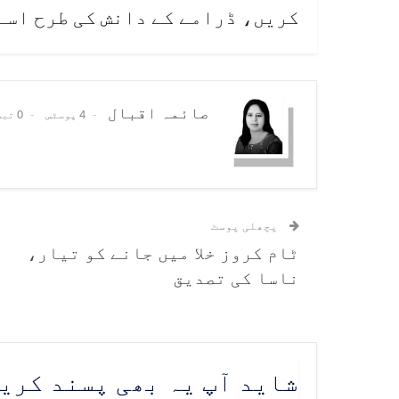
کریں، ڈرامے کے دانش کی طرح اسے
صائمہ اقبال
4 پوسٹس
0 تبصرے
پچھلی پوسٹ
ٹام کروز خلا میں جانے کو تیار،
ناسا کی تصدیق
شاید آپ یہ بھی پسند کری