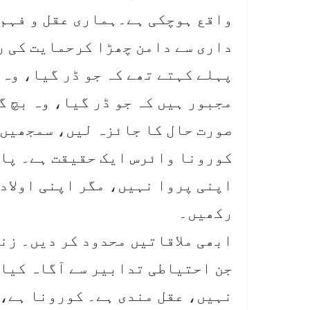
واقع ہوچکی ہے۔ہماری عقل و فہم 
داری سے دامن چھڑا کرحمایت کی ر
پہلے کہتے تھے کہ جو ڈر گیا، وہ 
مجبور ہیں کہ جو ڈر گیا، وہ بچ گ
صورت حال کا جائزہ لیں، سمجھیں 
کورونا وائرس ایک حقیقت ہے۔ پان
اپنی پروا نہیں، مگر اپنی اولاد
رکھیں۔
ابھی ملاقاتیں محدود کر دیں۔ زن
جن احتیاطی تدابیر سے آگاہ کیا 
نہیں، عقل مندی ہے۔ کورونا ہے، 