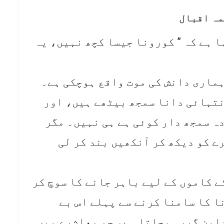
ہ اقبال
 ہے کہ ” کورونا جیسا کچھ نہیں، یہ
ہماری دانش کی موت واقع ہوچکی ہے۔
نتہائی دانا سمجھ بیٹھے ہیں، اور
ہ سمجھ دار کوئی ہے ہی نہیں۔ مگر
رے کو دیکھ کر آنکھیں بند کر لی
ے کاموں کے لیے باہر جانے کا سوچ کر
 کا سامنا کرنے سے پہلے اس بے
امن گیر ہوجاتا ہے، جو معاشرے میں