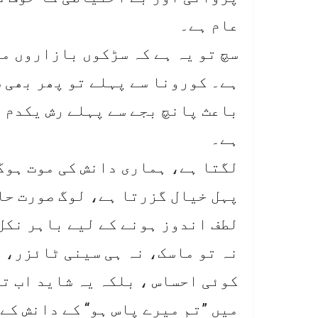
عام ہے۔
سچ تو یہ ہے کہ سڑکوں بازاروں م
ہے۔ کورونا سے پہلے تو پھر بھی ش
باعث پانچ بجے سے پہلے رش یکدم 
ہے۔
لگتا ہے، ہماری دانش کی موت ہوگ
پہل خیال گزرتا ہے، لوگ صورت حال
لطف اندوز ہونے کے لیے باہر نکل
نہ تو ماسک، نہ ہی سینی ٹائزر، ن
کوئی احساس ، بلکہ یہ شاید اب ت
میں ”تم میرے پاس ہو“ کے دانش کے