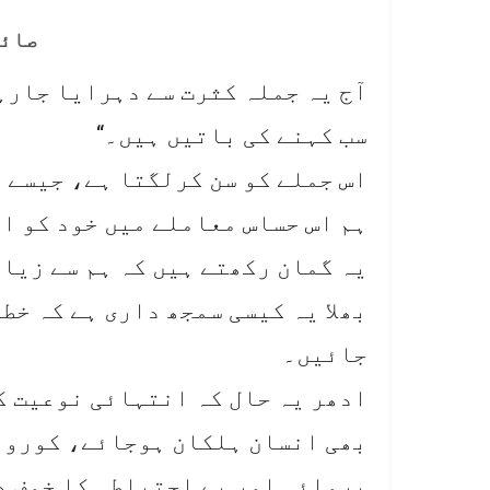
صائم
آج یہ جملہ کثرت سے دہرایا جارہا
سب کہنے کی باتیں ہیں۔“
اس جملے کو سن کرلگتا ہے، جیسے 
ہم اس حساس معاملے میں خود کو ا
یہ گمان رکھتے ہیں کہ ہم سے زیاد
بھلا یہ کیسی سمجھ داری ہے کہ خط
جائیں۔
ادھر یہ حال کہ انتہائی نوعیت ک
بھی انسان ہلکان ہوجائے، کورونا
پروائی اور بے احتیاطی کا خوف د