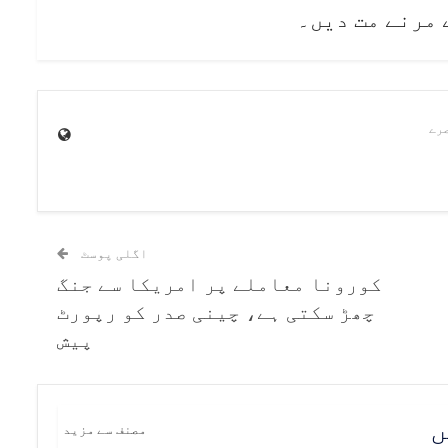
 مرنے مت دیں۔
اگلی پوسٹ
کورونا معاملے پر امریکا سے جنگ
چھڑ سکتی ہے، چینی صدر کو رپورٹ
پیش
ں
مصنف سے مزید