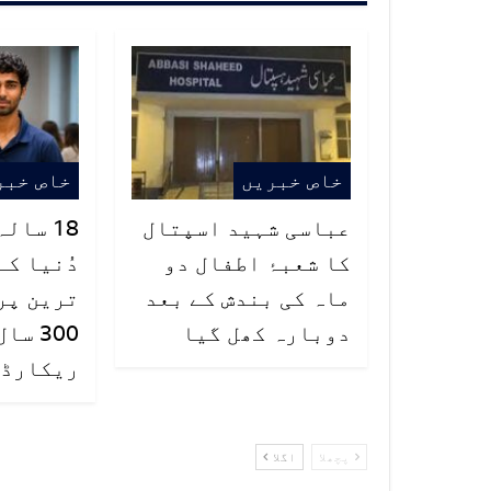
خاص خبریں
خاص خبر
عباسی شہید اسپتال
18 سال
کا شعبۂ اطفال دو
دُنیا کے
ماہ کی بندش کے بعد
ترین پر
دوبارہ کھل گیا
300 س
ریکارڈ ت
پچھلا
اگلا