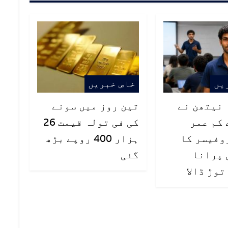
یں
خاص خبریں
ہ نیتھن نے
تین روز میں سونے
 کم عمر
کی فی تولہ قیمت 26
وفیسر کا
ہزار 400 روپے بڑھ
ال پرانا
گئی
وڑ ڈالا