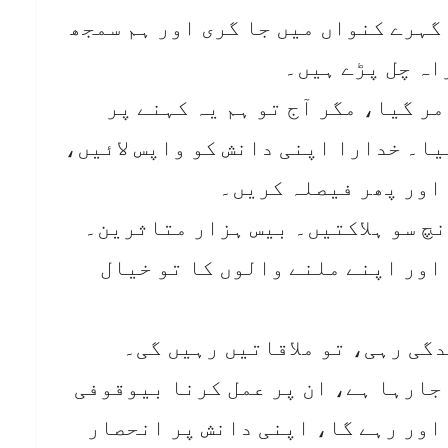
گہرے کنواں میں جا گری اور ہم سمجھ
اہ چل پڑے ہیں۔
مر گیا، مگر آج تو ہم یہ کہنے پر
یا۔ خدارا اپنی دانش کو واپس لائیں،
اور پھر فیصلہ کریں۔
چ سو ہلاکتیں۔ بیس ہزار متاثرین۔
 اور اپنے ملنے والوں کا تو خیال
دگی رہی، تو ملاقاتیں رہیں گی۔
جارہا ہے، ان پر عمل کرنا بیوقوفی
اور رہے گا، اپنی دانش پر انحصار