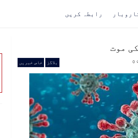
اروبار
رابطہ کریں
ی موت
0
بلاگز
خاص خبریں