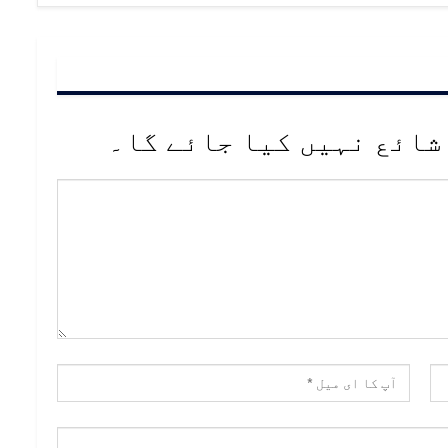
شائع نہیں کیا جائے گا۔