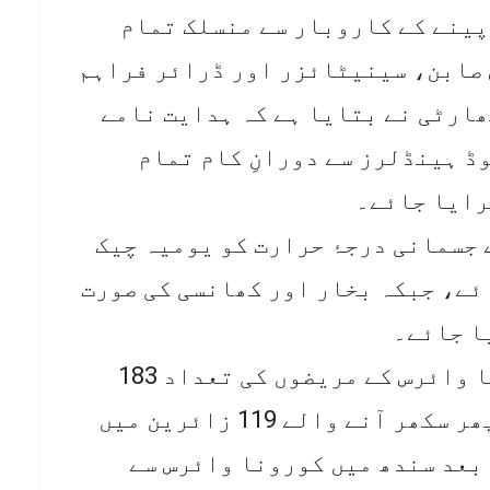
پینے کے کاروبار سے منسلک تمام
 صابن، سینیٹائزر اور ڈرائر فراہم
ارٹی نے بتایا ہے کہ ہدایت نامے
ڈ ہینڈلرز سے دورانِ کام تمام
رایا جائے۔
 جسمانی درجۂ حرارت کو یومیہ چیک
ئے، جبکہ بخار اور کھانسی کی صورت
ا جائے۔
واضح رہے کہ پاکستان میں کورونا وائرس کے مریضوں کی تعداد 183
ہوگئی ہے، ایران سے تفتان اور پھر سکھر آنے والے 119 زائرین میں
بعد سندھ میں کورونا وائرس سے