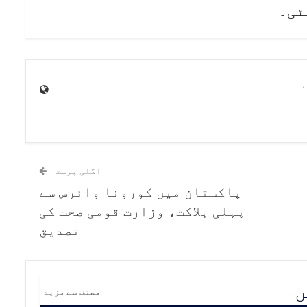
اگلی پوسٹ
پاکستان میں کورونا وائرس سے
پہلی ہلاکت، وزارت قومی صحت کی
تصدیق
ں
مصنف سے مزید