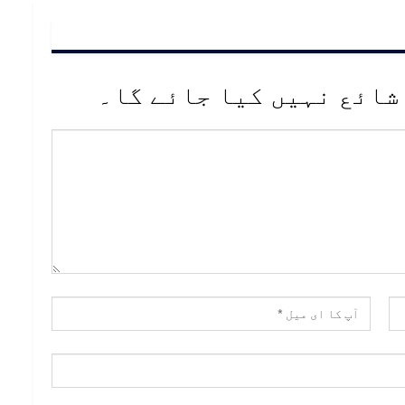
شائع نہیں کیا جائے گا۔