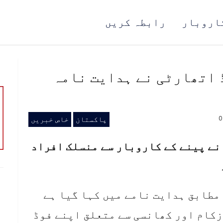
اروبار
رابطہ کریں
 اتھارٹی نے ہدایت نامہ
پاکستان
خاص خبریں
نے پینے کے کاروبار سے منسلک افراد
مطابق ہدایت نامے میں کہا گیا ہے
کام اور کھانسی سے متعلق اپنے فوڈ