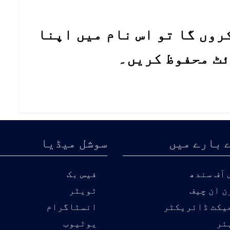
روں گا تو اس نام میں اپنا
ئٹ محفوظ کریں۔
 بارے میں
سوشل میڈیا
آف سندھ
فیس بک
ن ان چیف
ٹویٹر
یکٹ ڈائریکٹر
انسٹاگرام
ئر
یوٹیوب