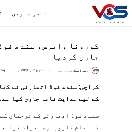
عالمی خبریں
ک
کورونا وائرس، سندھ فوڈ
جاری کردیا
مارچ 17, 2020
پر
0
ویب ڈیسک
کے ذریعہ
کراچی: سندھ فوڈ اتھارٹی نے کھا
کے لیے ہدایت نامہ جاری کیا ہے۔
سندھ فوڈ اتھارٹی کے ترجمان کے 
کہ تمام کاروباری افراد نزلہ، ز