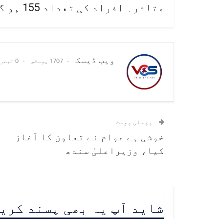
متاثرہ افراد کی تعداد 155 ہو گئی۔
ویب ڈیسک
1707 پوسٹس
0 تبصرے
پچھلی پوسٹ
خوشی ہے عوام نے تعاون کا آغاز
کیا، وزیراعلیٰ سندھ
شاید آپ یہ بھی پسند کری