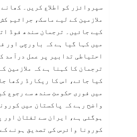
سپروائزر کو اطلاع کریں۔ کھانے 
ملازمین کے لیے ماسک، جراثیم کش
کیے جائیں۔ ترجمان سندھ فوڈ اتھ
میں کہا گیا ہے کہ باورچی اور فو
احتیاطی تدابیر پر عمل درآمد ک
ترجمان کا کہنا ہے کہ ملازمین کے
کیا جائے، اس کا ریکارڈ رکھا جا
میں فوری حکومتِ سندھ سے رجوع کی
کورونا وائرس کی تصدیق ہونے کے 