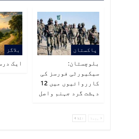
پاکستان
بلاگز
بلوچستان:
ایک درس
سیکیورٹی فورسز کی
کارروائیوں میں 12
دہشت گرد جہنم واصل
پچھلا
اگلا