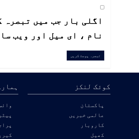
اگلی بار جب میں تبصرہ ک
نام ، ای میل اور ویب سا
کوئک لنکز
ہمارے
پاکستان
وائس 
عالمی خبریں
پیٹر
کاروبار
پراج
کھیل
کیری