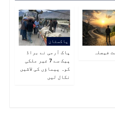
پاکستان
ت فیصلہ
پاک آرمی نے براڈ
پیک سے 7 غیر ملکی
کوہ پیماؤں کی لاشیں
نکال لیں