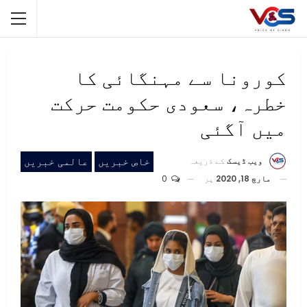
کورونا سے مہنگائی کا
خطرہ، سعودی حکومت حرکت
میں آگئی
خاص خبریں
عالمی خبریں
ویب ڈیسک
کے ذریعہ
مارچ 18, 2020
پر
0