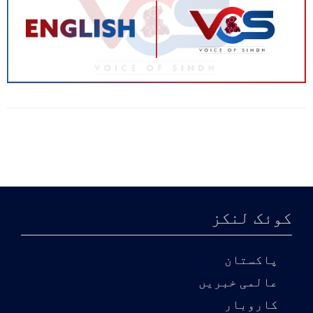
کوئک لنکز
پاکستان
عالمی خبریں
کاروبار