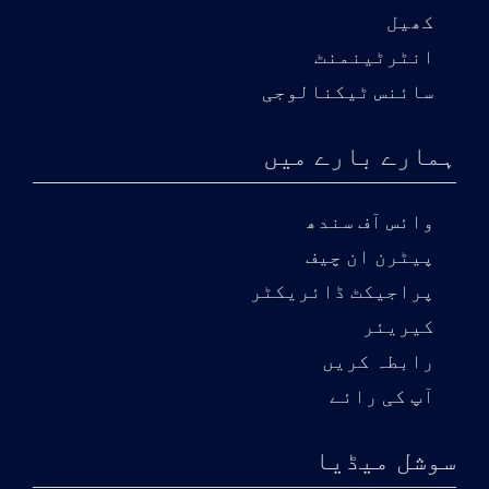
کھیل
انٹرٹینمنٹ
سائنس ٹیکنالوجی
ہمارے بارے میں
وائس آف سندھ
پیٹرن ان چیف
پراجیکٹ ڈائریکٹر
کیریئر
رابطہ کریں
آپ کی رائے
سوشل میڈیا