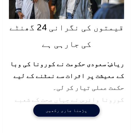
قیمتوں کی نگرانی 24 گھنٹے
کی جارہی ہے
ریاض: سعودی حکومت نے کورونا کی وبا
کے معیشت پر اثرات سے نمٹنے کے لیے
حکمت عملی تیار کر لی۔
کورونا وائرس نے جہاں صحت کے شعبے
کو نقصان پہنچایا، وہیں اس کی وجہ
پڑھنا جاری رکھیں
سے معیشت بھی متاثر ہوئی ہے اور