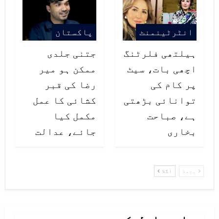
تمام اشیا وافر مقدار میں موجود
انٹرٹینمنٹ
پاکستان
ہیں، حد سے زیادہ اشیا خریدنے کے
چکر میں نہ پڑیں۔ قیمتوں کی نگرانی
ہیلتھی فلرٹنگ
جتنی جلدی
اچھی بات، سیٹ
ممکن ہو میر
24 گھنٹے کی جارہی ہے۔
پر کام کی
رضا کی قبر
توانائی بڑھتی
کشائی کا عمل
ہے، صباحت
مکمل کیا
بخاری
جائے، عدالت
پچھلا
اگلا