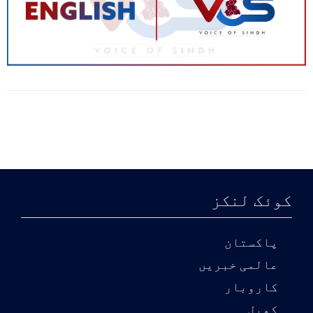
کوئک لنکز
پاکستان
عالمی خبریں
کاروبار
کھیل