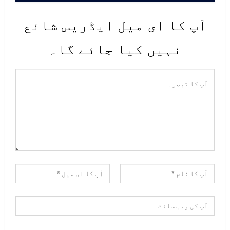
آپ کا ای میل ایڈریس شائع
نہیں کیا جائے گا۔