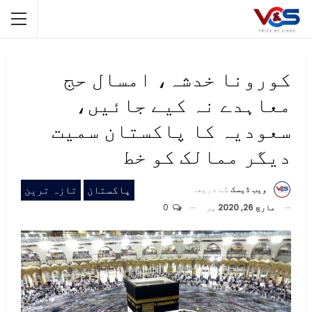
کورونا خدشہ، امسال حج
معاہدے نہ کیے جائیں،
سعودیہ کا پاکستان سمیت
دیگر ممالک کو خط
پاکستان
تازہ ترین
ویب ڈیسک
کے ذریعہ
مارچ 26, 2020
پر
0