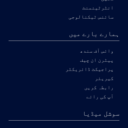
انٹرٹینمنٹ
سائنس ٹیکنالوجی
ہمارے بارے میں
وائس آف سندھ
پیٹرن ان چیف
پراجیکٹ ڈائریکٹر
کیریئر
رابطہ کریں
آپ کی رائے
سوشل میڈیا