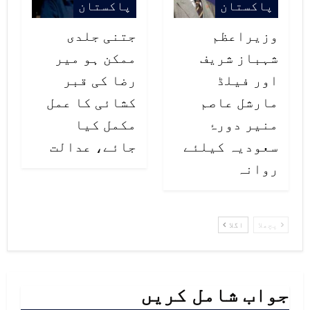
پاکستان
پاکستان
وزیراعظم
جتنی جلدی
شہباز شریف
ممکن ہو میر
اور فیلڈ
رضا کی قبر
مارشل عاصم
کشائی کا عمل
منیر دورۂ
مکمل کیا
سعودیہ کیلئے
جائے، عدالت
روانہ
پچھلا
اگلا
جواب شامل کریں