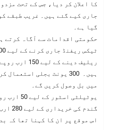
گیا ہے۔
حکومتی اقدامات سے آگاہ کرتے ہو
ریلیف دینے کے 
میں بل وصول کریں گے۔
یوٹیلٹی اسٹ
گندم کی خریداری کے لیے 280 ارب روپے رکھے گئے ہیں۔
اس موقع پر ان کا کہنا تھا کہ ب