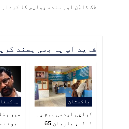
لاک ڈاوُن اور سندھ پولیس کا کردار
شاید آپ یہ بھی پسند کری
پاکستان
پاکستا
کراچی ایدھی ہوم پر
میر رضا 
ڈاکہ، ملزمان 65
نمونے ح