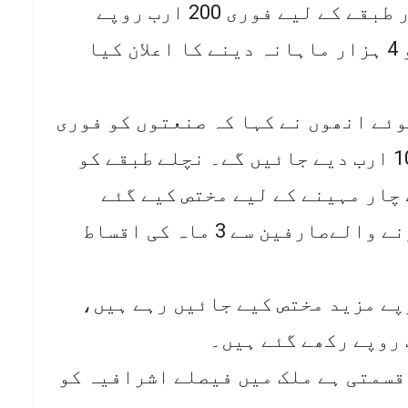
کا اعلان کر دیا، جس کے تحت مزدور طبقے کے لیے فوری 200 ارب روپے
جاری کیے گئے ہیں۔ غریب طبقے کو 4 ہزار ماہانہ دینے کا اعلان کیا
ئے انھوں نے کہا کہ صنعتوں کو فوری
ٹیکس ریفنڈ جاری کرنے کے لیے 100 ارب دیے جائیں گے۔ نچلے طبقے کو
لیے 150 ارب روپے چار مہینے کے لیے مختص کیے گئے
ہیں۔ 300 یونٹ بجلی استعمال کرنے والےصارفین سے 3 ماہ کی اقساط
ور کے لیے 50 ارب روپے مزید مختص کیے جائیں رہے ہیں،
دقسمتی ہے ملک میں فیصلے اشرافیہ کو