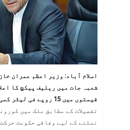
اسلام آباد: وزیر اعظم عمران خان
شعبہ جات میں ریلیف پیکچ کا اعل
قیمتوں میں 15 روپے فی لیٹر کمی کر دی گئی۔
تفصیلات کے مطابق ملک میں کورون
نمٹنے کے لیے وفاقی حکومت حرکت 