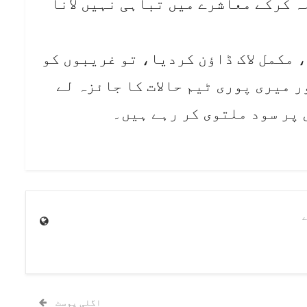
ہ کرکے معاشرے میں تباہی نہیں لانا
 مکمل لاک ڈاﺅن کردیا، تو غریبوں کو
 میری پوری ٹیم حالات کا جائزہ لے
 پر سود ملتوی کر رہے ہیں۔
اگلی پوسٹ