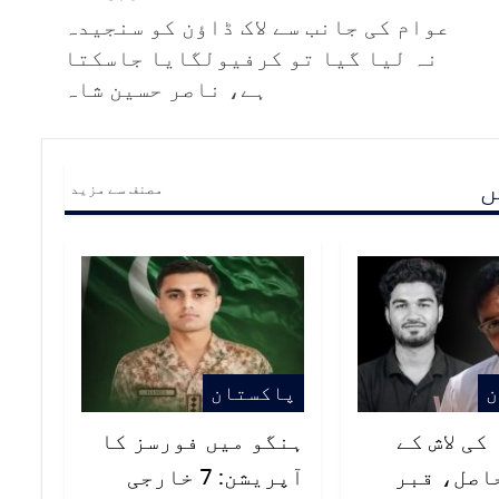
عوام کی جانب سے لاک ڈاؤن کو سنجیدہ
نہ لیا گیا تو کرفیولگایا جاسکتا
ہے، ناصر حسین شاہ
ں
مصنف سے مزید
ن
پاکستان
کی لاش کے
ہنگو میں فورسز کا
اصل، قبر
آپریشن: 7 خارجی