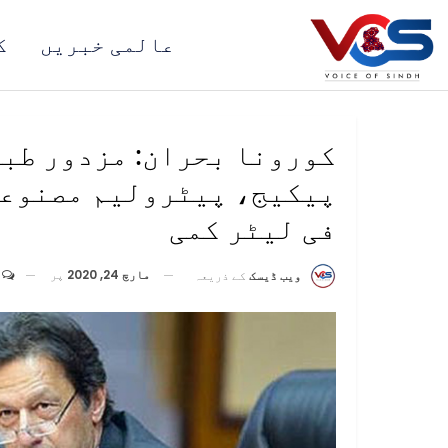
عالمی خبریں
ک
فی لیٹر کمی
مارچ 24, 2020
پر
ویب ڈیسک
کے ذریعہ