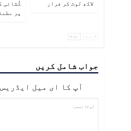
لاکھ لوٹ کر فرار
کُشائی 
پر مطمئ
پچھلا
اگلا
جواب شامل کریں
آپ کا ای میل ایڈریس 