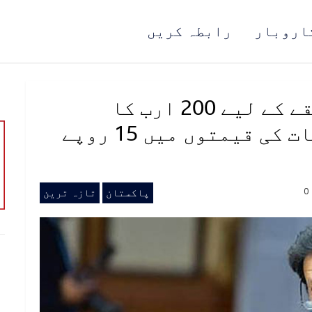
اروبار
رابطہ کریں
کورونا بحران: مزدور طبقے کے لیے 200 ارب کا
پیکیج، پیٹرولیم مصنوعات کی قیمتوں میں 15 روپے
0
پاکستان
تازہ ترین