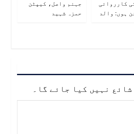
کی کارروائی
جہنم واصل، کیپٹن
ن ہوں: والد
حمزہ شہید
شائع نہیں کیا جائے گا۔