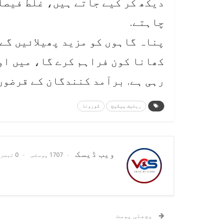
دیکھ کر کیے جاتے ہیں، غلط فیصل
چاہتے.
پناہ گاہوں کو مزید پھیلائیں گے،
کھانا کون فراہم کرے گا، میں اور
رہی ہے. برآمد کنندگان کے قرضوں
ریلیف پیکیج
کورونا
ویب ڈیسک
1707 پوسٹس
0 تبصرے
پچھلی پوسٹ