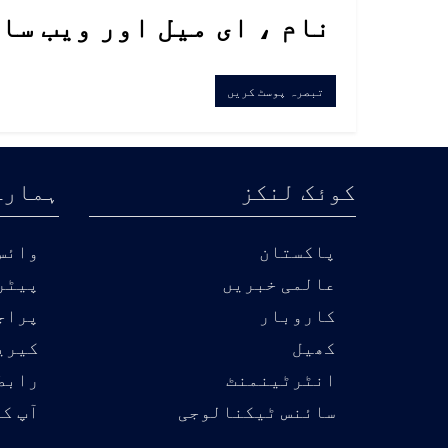
نام ، ای میل اور ویب سا
کوئک لنکز
ہمارے
پاکستان
وائس 
عالمی خبریں
پیٹر
کاروبار
پراج
کھیل
کیری
انٹرٹینمنٹ
رابط
سائنس ٹیکنالوجی
آپ کی