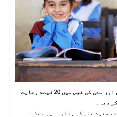
کراچی: سندھ ہائی کورٹ نے اپریل اور مئی کی فیس میں 20 فیصد رعایت
کر دیا۔
دھ سعید غنی کی ہدایات پر محکمۂ