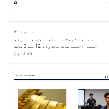
اگلی پوسٹ
سندھ حکومت نے علماء کو منالیا،
جمعہ اجتماعات محدود، 12 سے 3 سخت
لاک ڈاؤن
ں
مصنف سے مزید