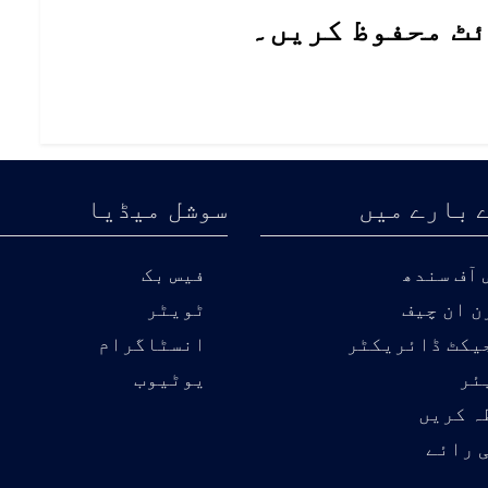
ئٹ محفوظ کریں۔
 بارے میں
سوشل میڈیا
آف سندھ
فیس بک
ن ان چیف
ٹویٹر
یکٹ ڈائریکٹر
انسٹاگرام
ئر
یوٹیوب
ہ کریں
 رائے