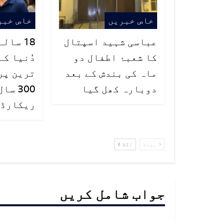
خاص خبریں
خاص خبر
عباسی شہید اسپتال
18 سال
کا شعبۂ اطفال دو
دُنیا کے
ماہ کی بندش کے بعد
ترین پر
دوبارہ کھل گیا
300 س
ریکارڈ ت
پچھلا
اگلا
جواب شامل کریں