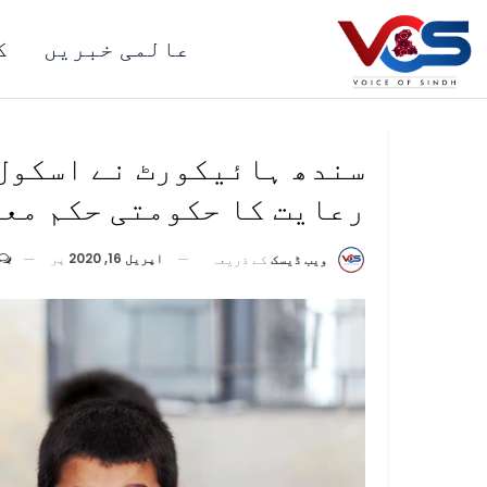
عالمی خبریں
ک
رعایت کا حکومتی حکم مع
اپریل 16, 2020
پر
ویب ڈیسک
کے ذریعہ