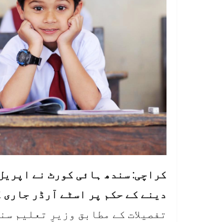
دینے کے حکم پر اسٹے آرڈر جاری 
تفصیلات کے مطابق وزیرِ تعلیم سن