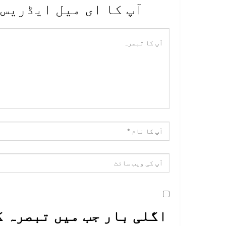
آپ کا ای میل ایڈریس 
اگلی بار جب میں تبصرہ ک