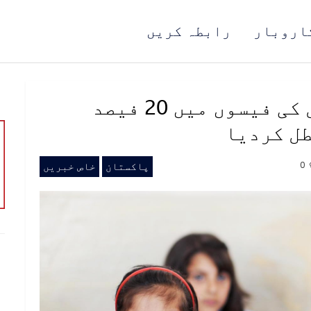
اروبار
رابطہ کریں
سندھ ہائیکورٹ نے اسکول کی فیسوں میں 20 فیصد
طل کردیا
0
پاکستان
خاص خبریں