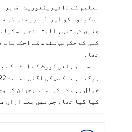
تعلیم کے ڈائیریکٹوریٹ آف پرائ
جاری کی تھی، البتہ نجی اسکولوں
کمی کے حکومتِ سندھ کے احکامات 
تھا۔
اب سندھ ہائی کورٹ کے اسٹے کے ب
ہوگیا ہے۔ کیس کی اگلی سماعت 22 اپریل 2020 کو ہوگی۔
خیال رہے کہ کورونا بحران کی وج
کیا گیا تھا، جس میں بعد ازاں ت