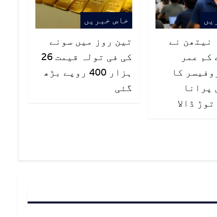
یں
خاص خبریں
ہ نیتھن نے
تین روز میں سونے
 کم عمر
کی فی تولہ قیمت 26
وفیسر کا
ہزار 400 روپے بڑھ
ال پرانا
گئی
وڑ ڈالا