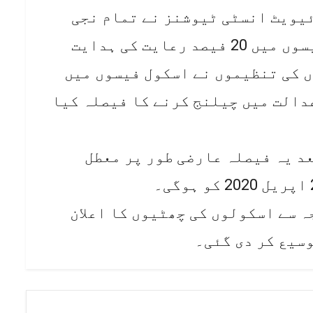
یویٹ انسٹی ٹیوشنز نے تمام نجی
اسکولوں کو اپریل اور مئی کی فیسوں میں 20 فیصد رعایت کی ہدایت
 کی تنظیموں نے اسکول فیسوں میں
عدالت میں چیلنج کرنے کا فیصلہ کیا
عد یہ فیصلہ عارضی طور پر معطل
ہ سے اسکولوں کی چھٹیوں کا اعلان
وسیع کر دی گئی۔