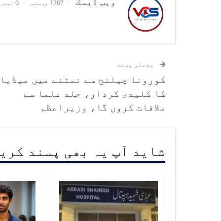
ویب ڈیسک
1707 پوسٹس
0 تبصرے
پچھلی پوسٹ
کورونا چیلنج سے نمٹنے میں میڈیا
کا کلیدی کردار، جلد علما سے
ملاقات کروں گا، وزیراعظم
شاید آپ یہ بھی پسند کری