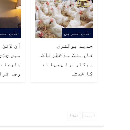
خاص خبریں
خاص خبر
جدید پولٹری
آن لائن 
فارمنگ سے خطرناک
میں چڑچ
بیکٹیریا پھیلنے
جارحانہ
کا خدشہ
وجہ قرا
پچھلا
اگلا