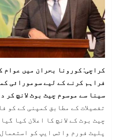
کراچی: کورونا بحران میں عوام ک
فراہم کرنے کے لیے سومورائی کمپ
سینا سے موسوم چیٹ بوٹ لانچ کر د
تفصیلات کے مطابق کمپنی کے کو فا
چیٹ بوٹ کے لانچ کا اعلان کیا گیا
پلیٹ فورم واٹس ایپ کو استعمال 