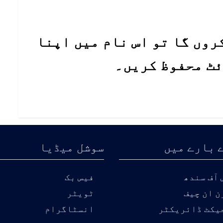
روں گا تو اس نام میں اپنا
ئٹ محفوظ کریں۔
 بارے میں
سوشل میڈیا
آف سندھ
فیس بک
ن ان چیف
ٹویٹر
یکٹ ڈائریکٹر
انسٹاگرام