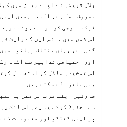
بلال قریشی نے اپنے بیان میں کہا
مصروف عمل ہے، البتہ ہمیں اپنی 
ٹیکنالوجی کو برتتے ہوئے مزید 
اس ضمن میں واٹس ایپ کے پلیٹ فور
گئی ہے، جہاں مختلف زبانوں میں
اور احتیاطی تدابیر سے آگاہ رک
اس تشخیصی ماڈل کو استعمال کرتے
بھی جائزہ لے سکتے ہیں۔
سے محفوظ کرکے یا پھر اس لنک پر
پر اپنی گفتگو اور معلومات کے ح