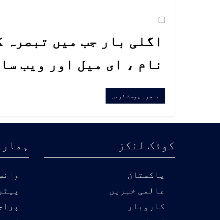
اگلی بار جب میں تبصرہ ک
نام ، ای میل اور ویب سا
کوئک لنکز
ہمارے
پاکستان
وائس 
عالمی خبریں
پیٹر
کاروبار
پراج