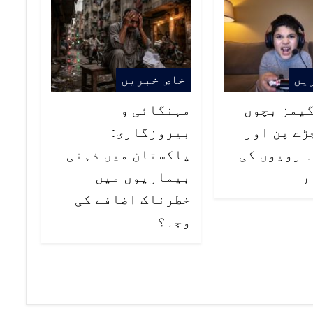
یں
خاص خبریں
گیمز بچوں
مہنگائی و
ڑے پن اور
بیروزگاری:
 رویوں کی
پاکستان میں ذہنی
ر
بیماریوں میں
خطرناک اضافے کی
وجہ؟