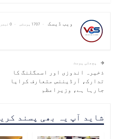
ویب ڈیسک
1707 پوسٹس
0 تبصرے
پچھلی پوسٹ
ذخیرہ اندوزی اور اسمگلنگ کا
تدارک، آرڈیننس متعارف کرایا
جارہا ہے، وزیراعظم
شاید آپ یہ بھی پسند کری