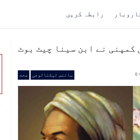
اروبار
رابطہ کریں
کمپنی نے ابن سینا چیٹ بوٹ
0
سائنس ٹیکنالوجی
صحت