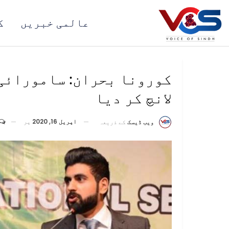
عالمی خبریں
ک
کورونا بحران: سامورائی 
لانچ کر دیا
اپریل 16, 2020
پر
ویب ڈیسک
کے ذریعہ