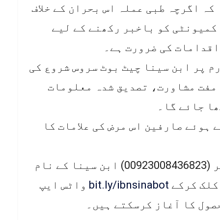
 کہ اگرچہ طبی عملہ اس بحران کے خلاف
کمیونٹی کو باخبر رکھنے کے لیے
اقدامات کی ضرورت ہے۔
م پر ابن سینا چیٹ بوٹ سروس شروع کی
 مفت مشاورت، تصدیق شدہ معلومات
ھا جائے گا۔
 ہوئے صارفین اس مرض کی علامات کا
صارفین اپنے موبائل میں یہ نمبر (00923008436823) ابن سینا کے نام
 کلک کرکے
bit.ly/ibnsinabot
واٹس ایپ
صول کا آغاز کرسکتے ہیں۔