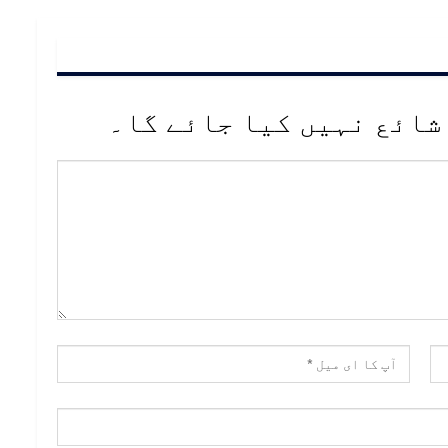
شائع نہیں کیا جائے گا۔