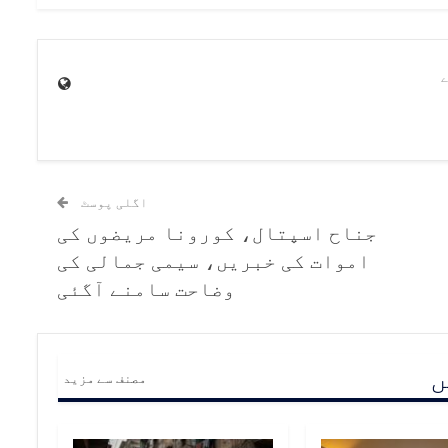
اگلی پوسٹ
جناح اسپتال، کورونا مریضوں کی
اموات کی خبریں، سیمی جمالی کی
وضاحت سامنے آگئی
ں
مصنف سے مزید