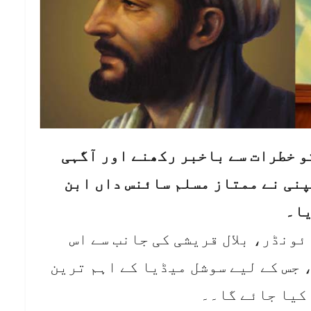
و خطرات سے باخبر رکھنے اور آگہی
نی نے ممتاز مسلم سائنس داں ابن
یا۔
ئونڈر، بلال قریشی کی جانب سے اس
، جس کے لیے سوشل میڈیا کے اہم ترین
کیا جائے گا۔۔