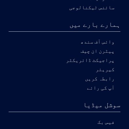
سائنس ٹیکنالوجی
ہمارے بارے میں
وائس آف سندھ
پیٹرن ان چیف
پراجیکٹ ڈائریکٹر
کیریئر
رابطہ کریں
آپ کی رائے
سوشل میڈیا
فیس بک