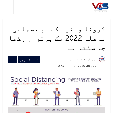
کرونا وائرس کے سبب سماجی
فاصلہ 2022 تک برقرار رکھا
جا سکتا ہے
خاص خبریں
صحت
ویب ڈیسک
کے ذریعہ
اپریل 15, 2020
پر
0