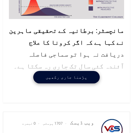
مانچسٹر: برطانیہ کے تحقیقی ماہرین
نے کہا ہے کہ اگر کرونا کا علاج
دریافت نہ ہوا تو سماجی فاصلہ
آئندہ کئی سال تک جاری رہ سکتا ہے۔
پڑھنا جاری رکھیں
برطانوی ماہرین نے کرونا وائرس کی
روک تھام کے حوالے سے تحقیق کی جس
میں احتیاطی تدابیر اور حکومتی
جانب سے نافذ کیے جانے والے حفاظتی
ویب ڈیسک
1707 پوسٹس
0 تبصرے
اقدامات کا تفصیلی جائزہ لیا گیا۔