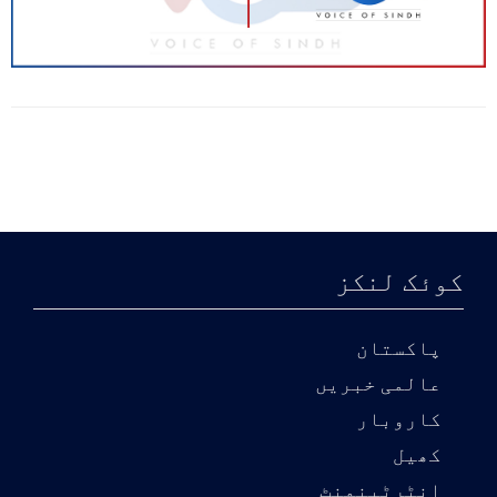
کوئک لنکز
پاکستان
عالمی خبریں
کاروبار
کھیل
انٹرٹینمنٹ