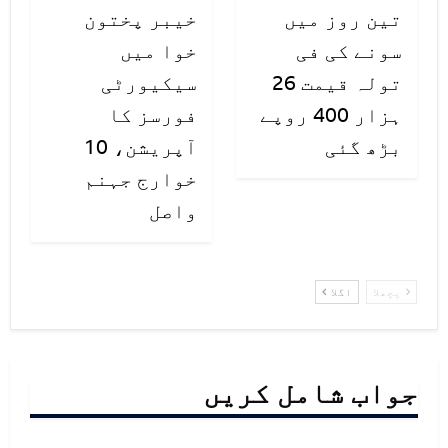
تین روز میں
خیبر پختون
سونے کی فی
خوا میں
تولہ قیمت 26
سیکیورٹی
ہزار 400 روپے
فورسز کا
بڑھ گئی
آپریشن، 10
خوارج جہنم
واصل
پچھلا
اگلا
جواب شامل کریں