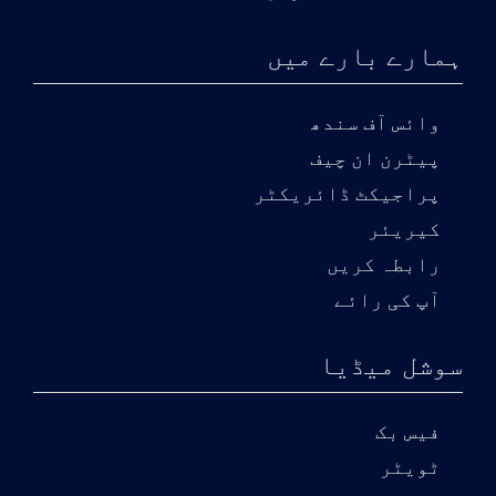
ہمارے بارے میں
وائس آف سندھ
پیٹرن ان چیف
پراجیکٹ ڈائریکٹر
کیریئر
رابطہ کریں
آپ کی رائے
سوشل میڈیا
فیس بک
ٹویٹر