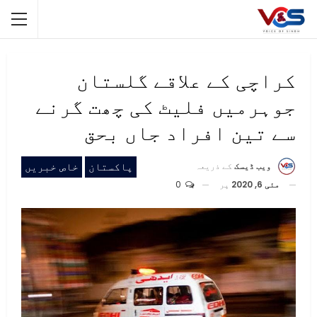
کراچی کے علاقے گلستان
جوہرمیں فلیٹ کی چھت گرنے
سے تین افراد جاں بحق
پاکستان
خاص خبریں
ویب ڈیسک
کے ذریعہ
مئی 6, 2020
پر
0