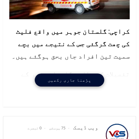
کراچی: گلستان جوہر میں واقع فلیٹ
کی چھت گرگئی جس کے نتیجے میں بچے
سمیت تین افراد جاں بحق ہوگئے ہیں۔
تفصیلات کے مطابق گلستان جوہر کے
پڑھنا جاری رکھیں
بلاک سات میں واقع فلیٹ کی چھت زمیں
بوس ہوگئی ہے۔ فلیٹ چوتھی منزل پہ
واقع ہے۔ابتدائی اطلاعات کے مطابق
چھت کے ملبے تلے گھر کے مکین دبے
ویب ڈیسک
75 پوسٹس
0 تبصرے
ہوئے تھے جنہیں امدادی اداروں کے