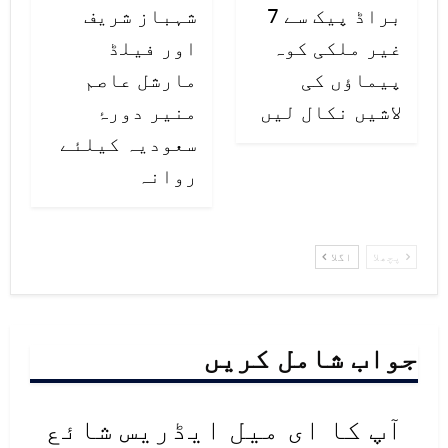
براڈ پیک سے 7
شہباز شریف
غیر ملکی کوہ
اور فیلڈ
پیماؤں کی
مارشل عاصم
لاشیں نکال لیں
منیر دورۂ
سعودیہ کیلئے
روانہ
پچھلا
اگلا
جواب شامل کریں
آپ کا ای میل ایڈریس شائع