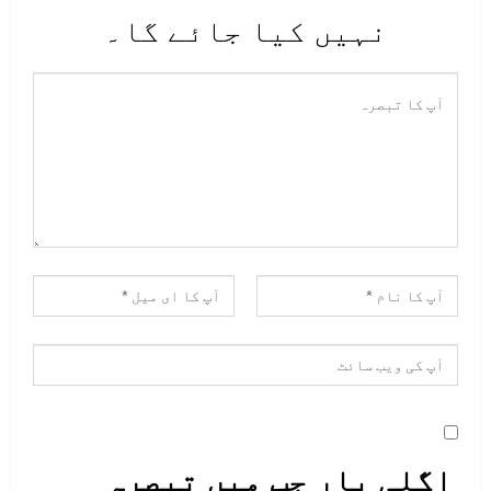
نہیں کیا جائے گا۔
اگلی بار جب میں تبصرہ