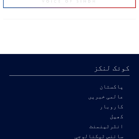
کوئک لنکز
پاکستان
عالمی خبریں
کاروبار
کھیل
انٹرٹینمنٹ
سائنس ٹیکنالوجی