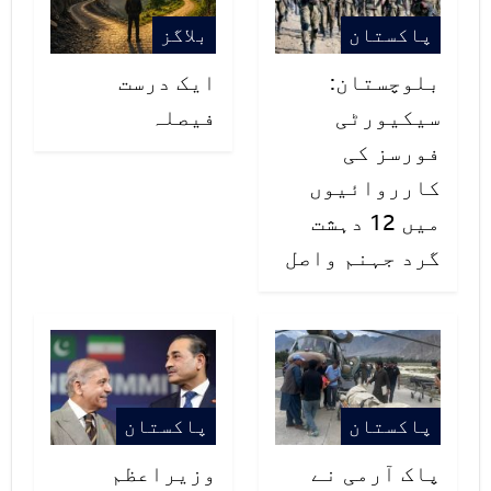
پاکستان
بلاگز
بلوچستان:
ایک درست
سیکیورٹی
فیصلہ
فورسز کی
کارروائیوں
میں 12 دہشت
گرد جہنم واصل
پاکستان
پاکستان
پاک آرمی نے
وزیراعظم