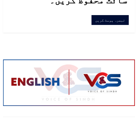
سائٹ محفوظ کریں۔