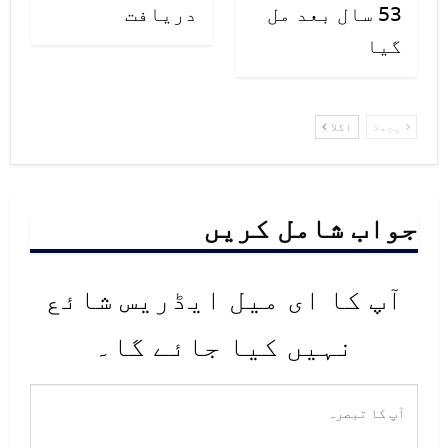
53 سال بعد مل
دریافت
گیا
پچھلا
اگلا
جواب شامل کریں
آپ کا ای میل ایڈریس شائع
نہیں کیا جائے گا۔