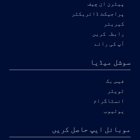
پیٹرن ان چیف
پراجیکٹ ڈائریکٹر
کیریئر
رابطہ کریں
آپ کی رائے
سوشل میڈیا
فیس بک
ٹویٹر
انسٹاگرام
یوٹیوب
موبائل ایپ حاصل کریں