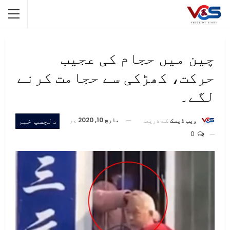
چین میں حجام کی عجیب
حرکت، کھڑکی سے حجامت کرنے
لگے۔
مارچ 10, 2020
پر
دلچسپ خبر
ویب ڈیسک
کے ذریعہ
0