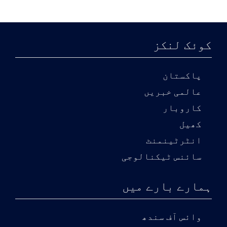
کوئک لنکز
پاکستان
عالمی خبریں
کاروبار
کھیل
انٹرٹینمنٹ
سائنس ٹیکنالوجی
ہمارے بارے میں
وائس آف سندھ