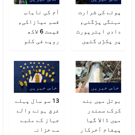
پوتے کی شرارت
آم کی نایاب
مہنگی پڑگئی،
قسم میازاکی،
دادی ایئرپورٹ
قیمت 6 لاکھ
پر پکڑی گئیں
روپے فی کلو
خاص خبریں
خاص خبریں
بوتل میں بند
13 سو سال پہلے
کرکے سمندر
غرق ہونے والے
میں ڈالا گیا
جہاز کے ملبے
پیغام آخرکار
سے خزانہ