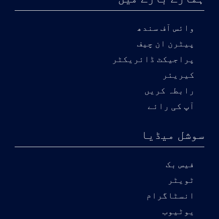
وائس آف سندھ
پیٹرن ان چیف
پراجیکٹ ڈائریکٹر
کیریئر
رابطہ کریں
آپ کی رائے
سوشل میڈیا
فیس بک
ٹویٹر
انسٹاگرام
یوٹیوب