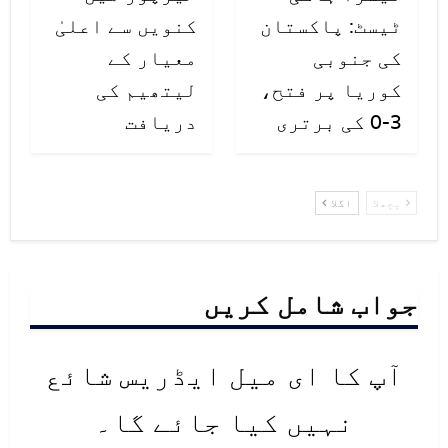
ٹیسٹ: پاکستان
کنویں سے اعلیٰ
کی جنوبی
معیار کے
کوریا پر فتح،
لیتھیم کی
3-0 کی برتری
دریافت
پچھلا
اگلا
جواب شامل کریں
آپ کا ای میل ایڈریس شائع
نہیں کیا جائے گا۔