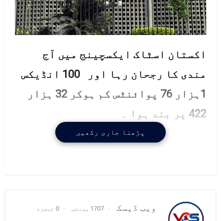
اکستان اسٹاک ایکسچینج میں آج
مندی کا رجحان رہا اور 100 انڈیکس
1ہزار 76 پوائنٹس کم ہوکر 32 ہزار
422 پر بند ہوا ۔
پڑھنا جاری رکھیں
کاروباری ہفتے کے دوسرے روز
پاکستان اسٹاک مارکیٹ میں مندی
دیکھی گئی اور 100 انڈیکس 32 ہزار
422 کی سطح پر بند ہوا ۔
ویب ڈیسک
1707 پوسٹس
0 تبصرے