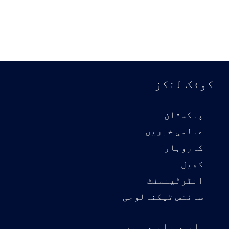
کوئک لنکز
پاکستان
عالمی خبریں
کاروبار
کھیل
انٹرٹینمنٹ
سائنس ٹیکنالوجی
ہمارے بارے میں