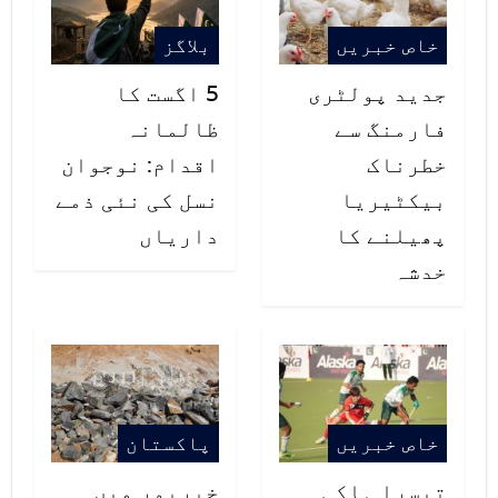
روپے 36 پیسے سستا ہوکر 161روپے 12
خاص خبریں
بلاگز
پیسے پر بند ہوا۔
جدید پولٹری
5 اگست کا
فارمنگ سے
ظالمانہ
خطرناک
اقدام: نوجوان
بیکٹیریا
نسل کی نئی ذمے
پھیلنے کا
داریاں
خدشہ
خاص خبریں
پاکستان
تیسرا ہاکی
خیرپور میں