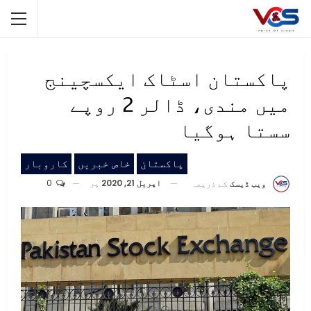
پاکستان اسٹاک ایکسچینج
میں مندی، ڈالر 2 روپے
سستا ہوگیا
پاکستان
خاص خبریں
کاروبار
اپریل 21, 2020
پر
0
ویب ڈیسک
کے ذریعہ