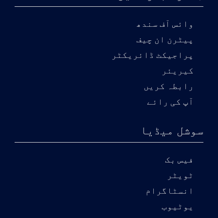
وائس آف سندھ
پیٹرن ان چیف
پراجیکٹ ڈائریکٹر
کیریئر
رابطہ کریں
آپ کی رائے
سوشل میڈیا
فیس بک
ٹویٹر
انسٹاگرام
یوٹیوب