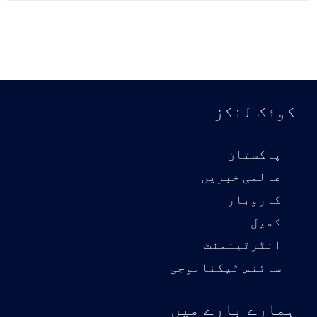
کوئک لنکز
پاکستان
عالمی خبریں
کاروبار
کھیل
انٹرٹینمنٹ
سائنس ٹیکنالوجی
ہمارے بارے میں