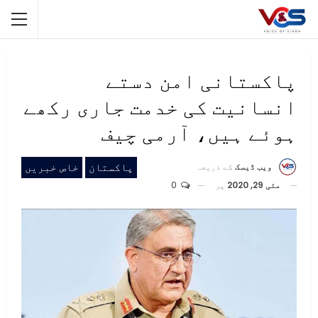
پاکستانی امن دستے
انسانیت کی خدمت جاری رکھے
ہوئے ہیں، آرمی چیف
پاکستان
خاص خبریں
ویب ڈیسک
کے ذریعہ
مئی 29, 2020
پر
0