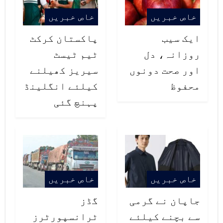
اعتراف کرکے انہیں خراج تحسین پیش
خاص خبریں
خاص خبریں
کرنا ہے۔
ایک سیب
پاکستان کرکٹ
روزانہ، دل
ٹیم ٹیسٹ
اور صحت دونوں
سیریز کھیلنے
محفوظ
کیلئے انگلینڈ
پہنچ گئی
خاص خبریں
خاص خبریں
جاپان نے گرمی
گڈز
سے بچنے کیلئے
ٹرانسپورٹرز