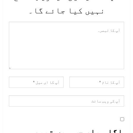
نہیں کیا جائے گا۔
اگلی بار جب میں تبصرہ