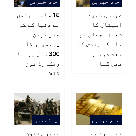
خاص خبریں
خاص خبریں
رپورٹ ہوئے ہیں۔
عباسی شہید
18 سالہ نیتھن
نیشنل کمانڈ اینڈ آپریشن سینٹر کے
اسپتال کا
نے دُنیا کے کم
مطابق گزشتہ 24 گھنٹوں کے دوران
شعبۂ اطفال دو
عمر ترین
کورونا سے مزید 67 افراد جاں بحق
ماہ کی بندش کے
پروفیسر کا
بعد دوبارہ
300 سال پرانا
ہوگئے ہیں جس کے بعد ملک میں اس
کھل گیا
ریکارڈ توڑ
وائرس سے لقمہ اجل بننے والے افراد
ڈالا
کی تعداد 2032 ہوگئی۔
اس وبا سے اعداد و شمار کے مطابق
پنجاب میں 683، سندھ میں 634 ، خیبر
پختون خوا میں 561، بلوچستان میں
خاص خبریں
پاکستان
54، وفاقی دارالحکومت میں 45، گلگت
تین روز میں
خیبر پختون