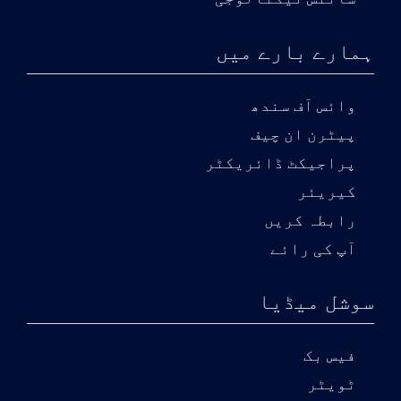
ہمارے بارے میں
وائس آف سندھ
پیٹرن ان چیف
پراجیکٹ ڈائریکٹر
کیریئر
رابطہ کریں
آپ کی رائے
سوشل میڈیا
فیس بک
ٹویٹر