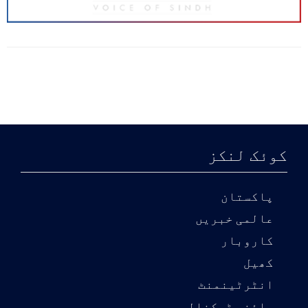
کوئک لنکز
پاکستان
عالمی خبریں
کاروبار
کھیل
انٹرٹینمنٹ
سائنس ٹیکنالوجی