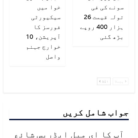
بلتستان میں 13 جب کہ آزاد کشمیر
سونے کی فی
خوا میں
میں 8 مریض جاں بحق ہوچکے ہیں۔
تولہ قیمت 26
سیکیورٹی
ہزار 400 روپے
فورسز کا
بڑھ گئی
آپریشن، 10
خوارج جہنم
واصل
پچھلا
اگلا
جواب شامل کریں
آپ کا ای میل ایڈریس شائع