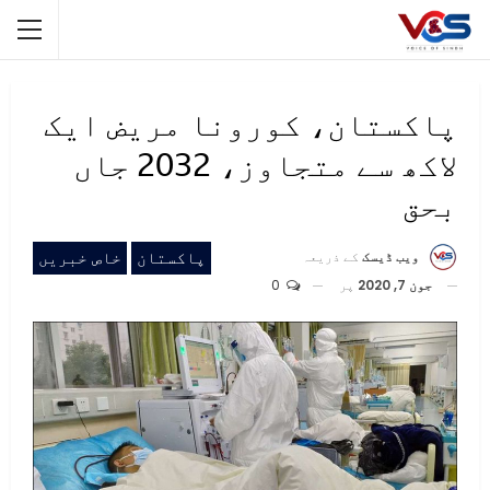
پاکستان، کورونا مریض ایک
لاکھ سے متجاوز، 2032 جاں
بحق
پاکستان
خاص خبریں
ویب ڈیسک
کے ذریعہ
جون 7, 2020
پر
0