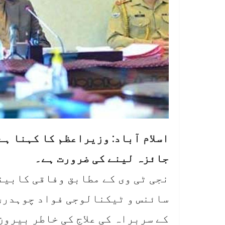
اسلام آباد: وزیراعظم کا کہنا ہ
جائزہ لینے کی ضرورت ہے۔
نجی ٹی وی کے مطابق وفاقی کابین
سائنس و ٹیکنالوجی فواد چوہدری 
کے سربراہ کی علاج کی خاطر بیرون