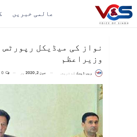
عالمی خبریں
ک
نواز کی میڈیکل رپورٹس ک
وزیراعظم
جون 2, 2020
پر
0
ویب ڈیسک
کے ذریعہ