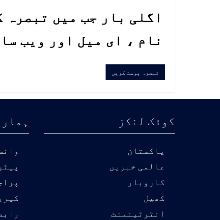
اگلی بار جب میں تبصرہ ک
نام ، ای میل اور ویب سا
کوئک لنکز
ہمارے
پاکستان
وائس 
عالمی خبریں
پیٹر
کاروبار
پراج
کھیل
کیری
انٹرٹینمنٹ
رابط