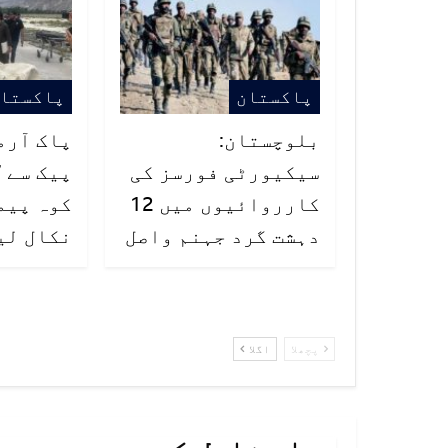
پاکستان
پاکستا
بلوچستان:
پاک آرم
سیکیورٹی فورسز کی
کارروائیوں میں 12
کوہ پیما
دہشت گرد جہنم واصل
نکال لی
پچھلا
اگلا