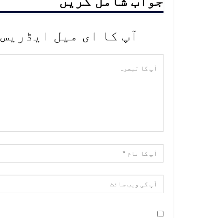
جواب شامل کریں
آپ کا ای میل ایڈریس 