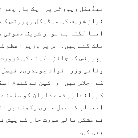
میڈٰیکل رپورٹس پر ایک بار پھر 
نواز شریف کی میڈیکل رپورٹس کے
ایسا لگتا ہے نواز شریف جھوٹی م
ملک گئے ہیں۔ اس پر وزیر اعظم ک
رپورٹس کا جائزہ لینے کی ضرورت 
وفاقی وزرا فواد چوہدری، فیصل 
کے اجلاس میں اراکین نے گندم اس
کروانےاور ذمے داران کو سامنے ل
احتساب کا عمل جاری رکھنے پر ات
نے مشکل مالی صورت حال کے پیش ن
بھی کی۔