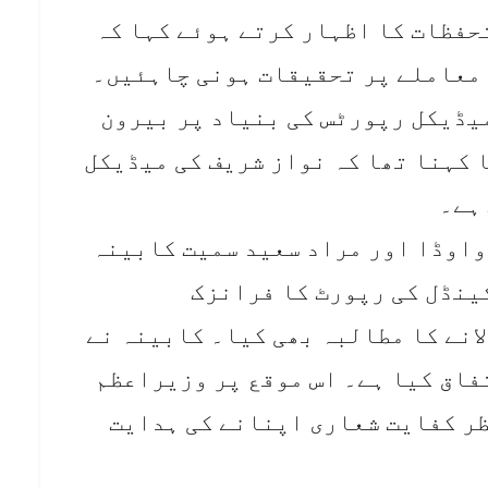
تحفظات کا اظہار کرتے ہوئے کہا کہ
 معاملے پر تحقیقات ہونی چاہئیں۔
یڈیکل رپورٹس کی بنیاد پر بیرون
ا کہنا تھا کہ نواز شریف کی میڈیکل
ہے۔
واوڈا اور مراد سعید سمیت کابینہ
کینڈل کی رپورٹ کا فرانزک
انے کا مطالبہ بھی کیا۔ کابینہ نے
فاق کیا ہے۔ اس موقع پر وزیراعظم
ظر کفایت شعاری اپنانے کی ہدایت