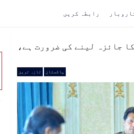
اروبار
رابطہ کریں
ا جائزہ لینے کی ضرورت ہے،
پاکستان
تازہ ترین