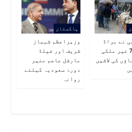
ن
پاکستان
ی نے براڈ
وزیراعظم شہباز
پیک سے 7 غیر ملکی
شریف اور فیلڈ
ؤں کی لاشیں
مارشل عاصم منیر
ں
دورۂ سعودیہ کیلئے
روانہ