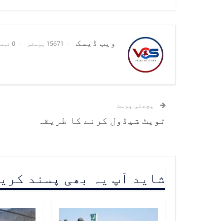
ویب ڈیسک
15671 پوسٹس
0 تبصرے
پچھلی پوسٹ
ٹویٹ شیڈول کرنے کا طریقہ
شاید آپ یہ بھی پسند کری