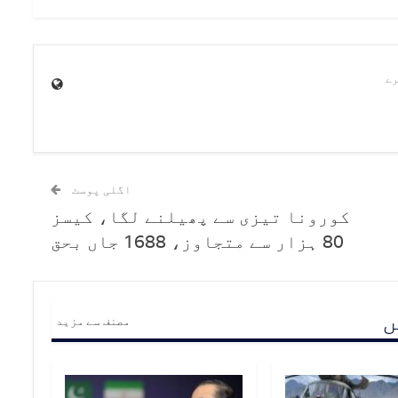
اگلی پوسٹ
کورونا تیزی سے پھیلنے لگا، کیسز
80 ہزار سے متجاوز، 1688 جاں بحق
ں
مصنف سے مزید