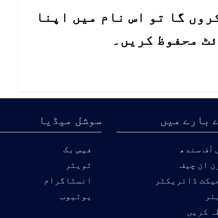
روں گا تو اس نام میں اپنا
ئٹ محفوظ کریں۔
 بارے میں
سوشل میڈیا
آف سندھ
فیس بک
ن ان چیف
ٹویٹر
یکٹ ڈائریکٹر
انسٹاگرام
ئر
یوٹیوب
ہ کریں