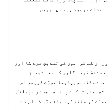
کاغذات موجود ہونے چاہییں۔
 ان کے گواہوں کی تصدیق کرے گا اور
دستخط کردے گاجس کے بعد تصدیق
 جائے گا۔نوبیاہتا جوڑے کوپھر اس
 تصدیقی ٹیکسٹ پیغام رجسٹر موبائل
وڑے کو مطلع کیا جائے گا کہ اس کے