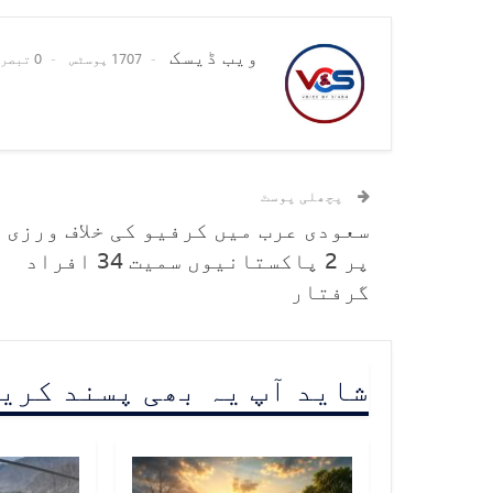
ویب ڈیسک
1707 پوسٹس
0 تبصرے
پچھلی پوسٹ
سعودی عرب میں کرفیو کی خلاف ورزی
پر 2 پاکستانیوں سمیت 34 افراد
گرفتار
شاید آپ یہ بھی پسند کری