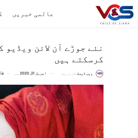
عالمی خبریں
ک
نئے جوڑے آن لائن ویڈیو 
کرسکتے ہیں
اپریل 21, 2020
پر
ویب ڈیسک
کے ذریعہ