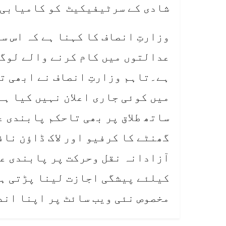
شادی کے سرٹیفیکیٹ کو کامیابی 
وزارتِ انصاف کا کہنا ہے کہ اس س
عدالتوں میں کام کرنے والے لوگوں
ہے۔تاہم وزارتِ انصاف نے ابھی تک 
میں کوئی جاری اعلان نہیں کیا ہے
گھنٹے کا کرفیو اور لاک ڈاؤن ناف
آزادانہ نقل وحرکت پر پابندی عا
کیلئے پیشگی اجازت لینا پڑتی ہ
مخصوص نئی ویب سائٹ پر اپنا اند