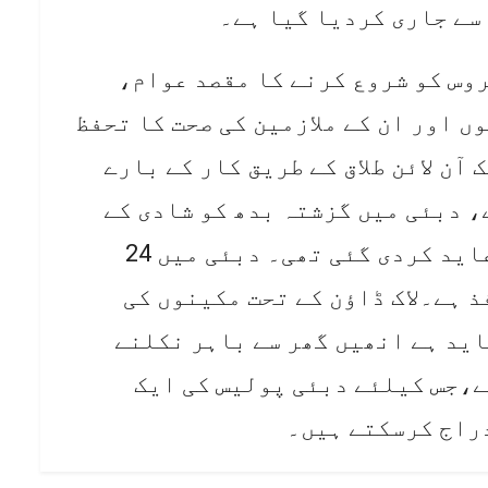
سے جاری کردیا گیا ہے۔
روس کو شروع کرنے کا مقصد عوام،
 اور ان کے ملازمین کی صحت کا تحفظ
آن لائن طلاق کے طریق کار کے بارے
، دبئی میں گزشتہ بدھ کو شادی کے
ساتھ طلاق پر بھی تاحکم پابندی عاید کردی گئی تھی۔ دبئی میں 24
ذ ہے۔لاک ڈاؤن کے تحت مکینوں کی
ید ہے انھیں گھر سے باہر نکلنے
ے،جس کیلئے دبئی پولیس کی ایک
راج کرسکتے ہیں۔