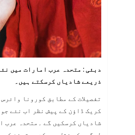
دبئی : متحدہ عرب امارات میں نئے
ذریعے شادیاں کرسکتے ہیں۔
تفصیلات کے مطابق کورونا وائرس 
کریک ڈاؤن کے پیش نظر اب نئے جوڑ
شادیاں کرسکیں گے ۔متحدہ عرب ام
لوگوں کی نقل وحرکت پرقدغن کی و