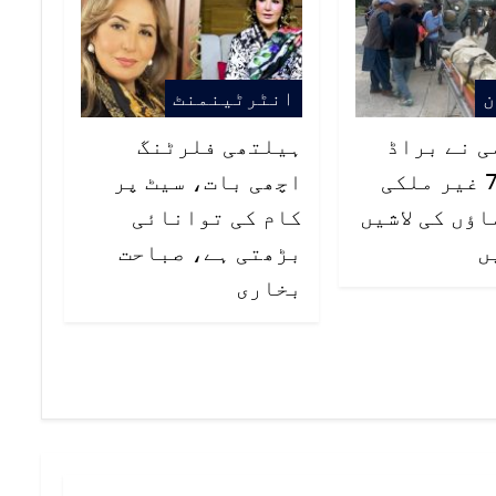
ن
انٹرٹینمنٹ
ی نے براڈ
ہیلتھی فلرٹنگ
پیک سے 7 غیر ملکی
اچھی بات، سیٹ پر
ؤں کی لاشیں
کام کی توانائی
ں
بڑھتی ہے، صباحت
بخاری