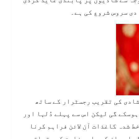
دی سروس شروع کی ہے۔
شادی کی تقریب رجسٹرار کے ساتھ
وسکے گی لیکن اس سے پہلے دُلہا اور
ط شدہ کاغذات آن لائن فراہم کرنا
ی اور ان کے پاس وزارت کے متعلقہ