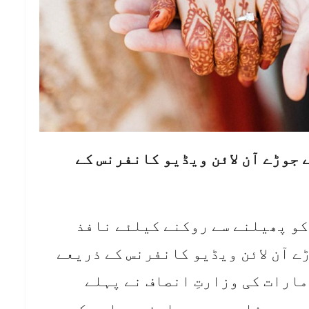
 جوڑے آن لائن ویڈیو کانفرنس کے
کو پھیلنے سے روکنے کیلئے نافذ
ے آن لائن ویڈیو کانفرنس کے ذریعے
ارات کی وزارتِ انصاف نے پہلے
جہ سے شادیوں پر پابندی عاید کردی