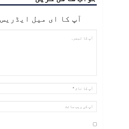
آپ کا ای میل ایڈریس 