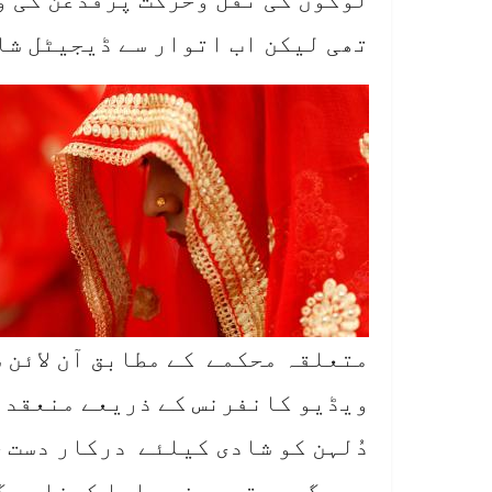
تھی لیکن اب اتوار سے ڈیجیٹل شا
متعلقہ محکمے کے مطابق آن لائن 
ویڈیو کانفرنس کے ذریعے منعقد ہ
دُلہن کو شادی کیلئے درکار دست خ
ہوں گے، مقررہ فیس ادا کرنا ہوگ