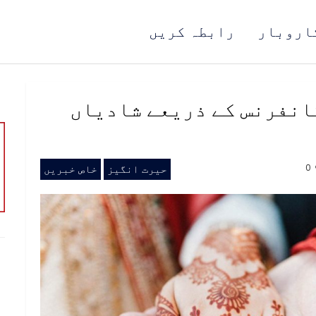
اروبار
رابطہ کریں
کانفرنس کے ذریعے شادیاں
0
حیرت انگیز
خاص خبریں