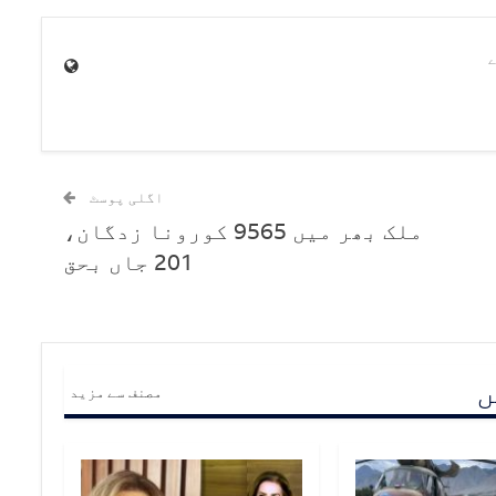
اگلی پوسٹ
ملک بھر میں 9565 کورونا زدگان،
201 جاں بحق
ں
مصنف سے مزید