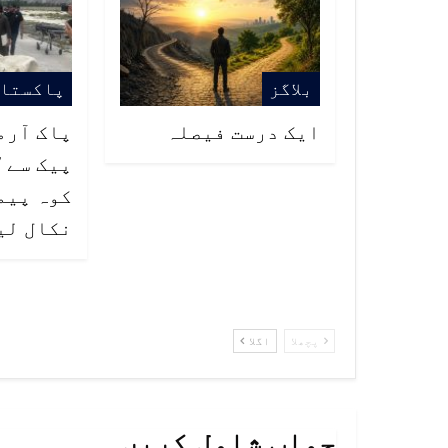
بلاگز
پاکستا
ایک درست فیصلہ
پاک آرم
کوہ پیما
نکال لی
پچھلا
اگلا
جواب شامل کریں