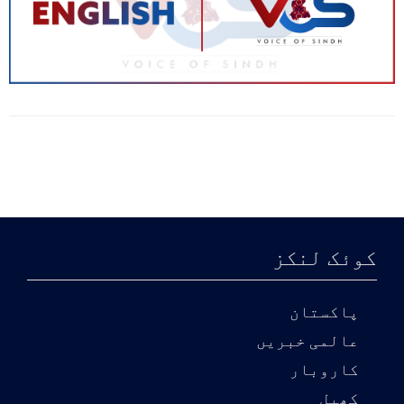
کوئک لنکز
پاکستان
عالمی خبریں
کاروبار
کھیل