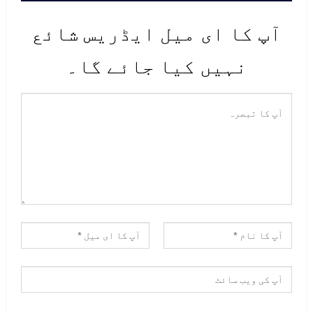
آپ کا ای میل ایڈریس شائع
نہیں کیا جائے گا۔