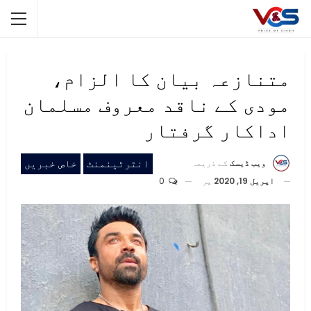
متنازعہ بیان کا الزام،
مودی کے ناقد معروف مسلمان
اداکار گرفتار
انٹرٹینمنٹ
خاص خبریں
ویب ڈیسک
کے ذریعہ
اپریل 19, 2020
پر
0