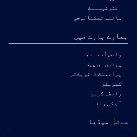
انٹرٹینمنٹ
سائنس ٹیکنالوجی
ہمارے بارے میں
وائس آف سندھ
پیٹرن ان چیف
پراجیکٹ ڈائریکٹر
کیریئر
رابطہ کریں
آپ کی رائے
سوشل میڈیا