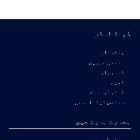
کوئک لنکز
پاکستان
عالمی خبریں
کاروبار
کھیل
انٹرٹینمنٹ
سائنس ٹیکنالوجی
ہمارے بارے میں