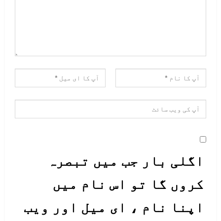
فی منٹ، کاربن ڈائی آکسائڈ کا
اخراج، جسم کا درجہ حرارت، بلڈ
پریشر کی معلومات ویب پر فراہم کر
دے گاپاکستان میں کورونا کے خلاف
جنگ جیتنے کے بعد یہ پروجیکٹ مکمل
طور پر ورلڈ ہیلتھ آرگنائزیشن کے
سپرد کردیا جائے۔
اگلی بار جب میں تبصرہ
کروں گا تو اس نام میں
اپنا نام ، ای میل اور ویب