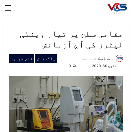
مقامی سطح پر تیار وینٹی
لیٹرز کی آج آزمائش
پاکستان
خاص خبریں
ویب ڈیسک
کے ذریعہ
مارچ 30, 2020
پر
0