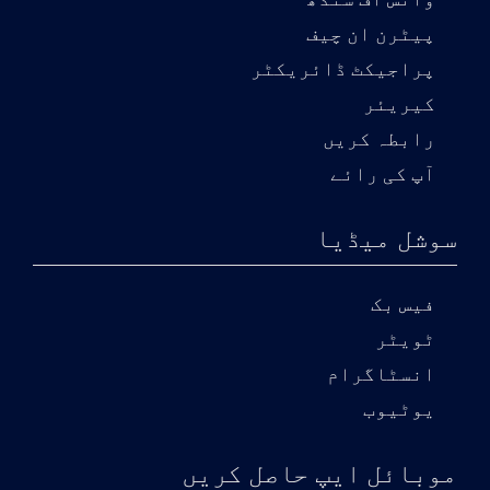
وائس آف سندھ
پیٹرن ان چیف
پراجیکٹ ڈائریکٹر
کیریئر
رابطہ کریں
آپ کی رائے
سوشل میڈیا
فیس بک
ٹویٹر
انسٹاگرام
یوٹیوب
موبائل ایپ حاصل کریں