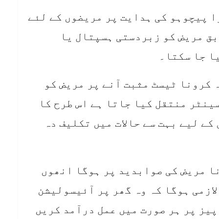
ا پیچوہو کی ہدایت پر مریضوں کے لئے
بق مریض کو زبردستی ہسپتال یا
ا جا سکتا۔
 کرونا ٹیسٹ مثبت آنے پر مریض کو
نٹر منتقل کیا جاتا ہے اس طرح کا
کے لیے بہت سے حالات میں تکلیف دہ
ا مریض کی صوابدید پر ہوگا انھوں
لازمی ہوگا کہ وہ گھر پر آئیسولیشن
پیز پر ہر صورت میں عمل درآمد کریں