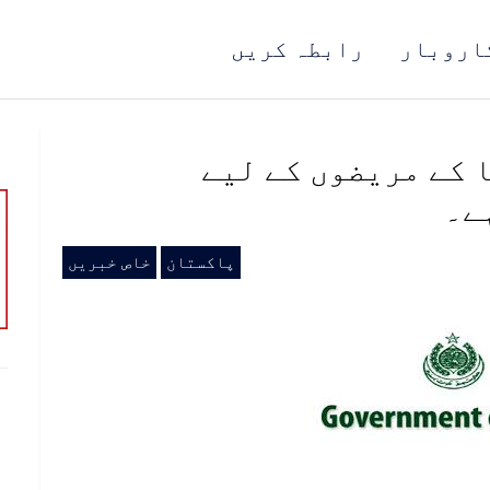
اروبار
رابطہ کریں
 کے مریضوں کے لیے
ے۔
پاکستان
خاص خبریں