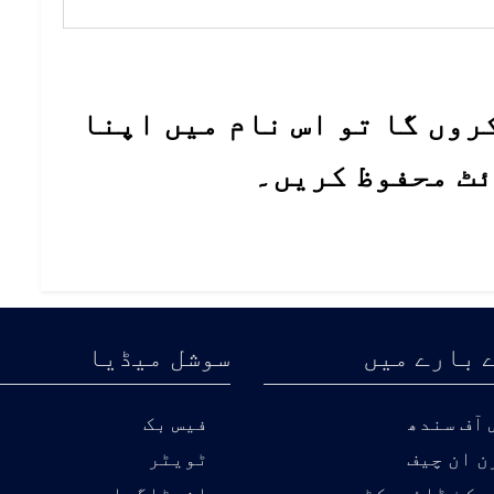
روں گا تو اس نام میں اپنا
ئٹ محفوظ کریں۔
 بارے میں
سوشل میڈیا
آف سندھ
فیس بک
ن ان چیف
ٹویٹر