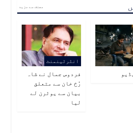
ں
مصنف سے مزید
انٹرٹینمنٹ
ڈیو
فردوس جمال نے شاہ
رُخ خان سے متعلق
بیان سے یوٹرن لے
لیا