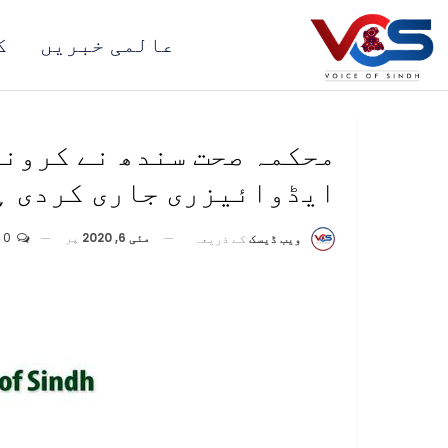
عالمی خبریں
ک
محکمہ صحت سندھ نے کرونا
ایڈوائیزری جاری کردی ہ
مئی 6, 2020
پر
0
ویب ڈیسک
کے ذریعہ