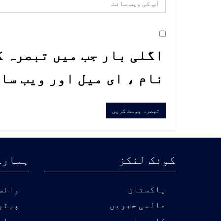
اگلی بار جب میں تبصرہ ک
نام ، ای میل اور ویب سا
کوئک لنکز
ہمارے
پاکستان
وائس 
عالمی خبریں
پیٹر