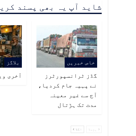
شاید آپ یہ بھی پسند کری
خاص خبریں
بلاگز
گڈز ٹرانسپورٹرز
آخری وی
نے پہیہ جام کردیا،
آج سے غیر معینہ
مدت تک ہڑتال
پچھلا
اگلا