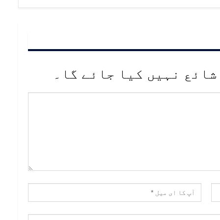
شائع نہیں کیا جائے گا۔