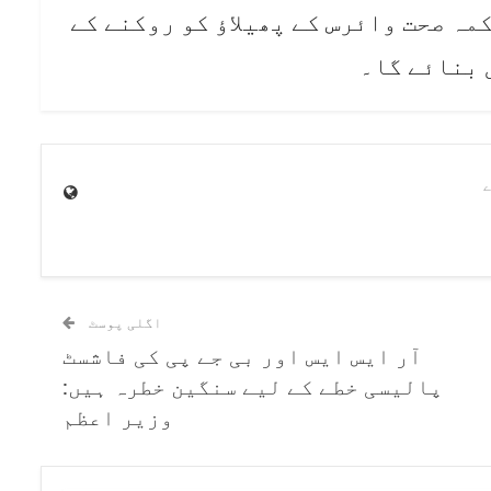
مہ صحت وائرس کے پھیلاؤ کو روکنے کے
 بنائے گا۔
اگلی پوسٹ
آر ایس ایس اور بی جے پی کی فاشسٹ
پالیسی خطے کے لیے سنگین خطرہ ہیں:
وزیر اعظم