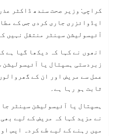
کراچی: وزیر صحت سندھ ڈاکٹر عذر
ایڈوائزری جاری کردی جس کے مطا
آئیسولیشن سینٹر منتقل نہیں کی
انھوں نے کہا کہ دیکھا گیا ہے کہ
زبردستی ہسپتال یا آئیسولیشن سی
عمل سے مریض اور ان کے گھروالوں 
ثابت ہو رہا ہے۔
ہسپتال یا آئیسولیشن سینٹر جان
نے مزید کہا کہ مریض کے لیے بھی 
میں رہنے کے لیے طے کردہ ایس او 