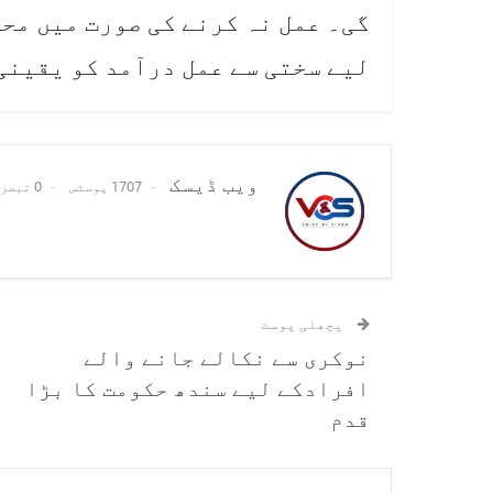
گی۔ عمل نہ کرنے کی صورت میں محک
لیے سختی سے عمل درآمد کو یقینی
ویب ڈیسک
1707 پوسٹس
0 تبصرے
پچھلی پوسٹ
نوکری سے نکالے جانے والے
افرادکے لیے سندھ حکومت کا بڑا
قدم