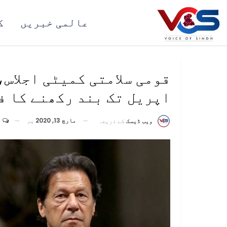
عالمی خبریں
ک
اپریل تک بند رکھنے کا ف
مارچ 13, 2020
پر
0
ویب ڈیسک
کے ذریعہ