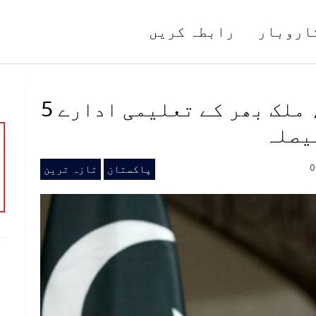
اروبار
رابطہ کریں
قومی سلامتی کمیٹی اجلاس، ملک بھر کے تعلیمی ادارے 5
یصلہ
پاکستان
تازہ ترین