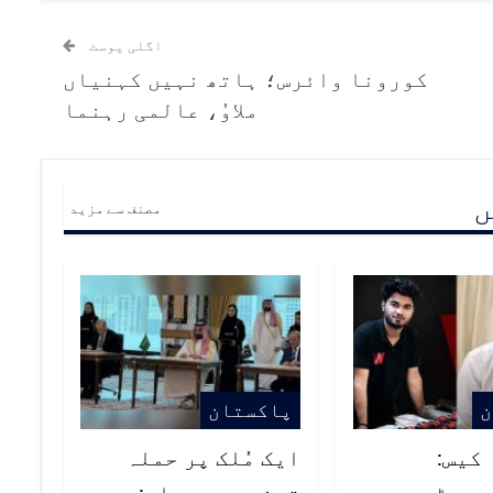
اگلی پوسٹ
کورونا وائرس؛ ہاتھ نہیں کہنیاں
ملاوُ، عالمی رہنما
ں
مصنف سے مزید
ن
پاکستان
کیس:
ایک مُلک پر حملہ
بورڈ پر
تینوں پر حملہ: