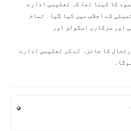
ود کا کہنا تھا کہ تعلیمی ادارے
میٹی کے اجلاس میں کیا گیا۔ تمام
ی اور سرکاری اسکولز اور
کہ 27 مارچ کو صورتحال کا جائزہ لے کر تعلیمی ادارے
ہوگا۔