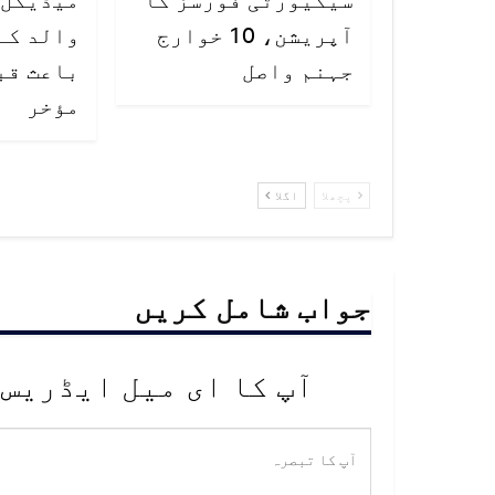
آپریشن، 10 خوارج
والد کے
جہنم واصل
باعث قب
مؤخر
پچھلا
اگلا
جواب شامل کریں
آپ کا ای میل ایڈریس 