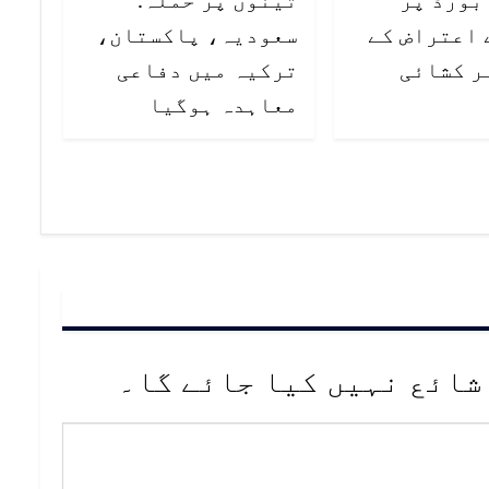
 اعتراض کے
سعودیہ، پاکستان،
ر کشائی
ترکیہ میں دفاعی
معاہدہ ہوگیا
شائع نہیں کیا جائے گا۔