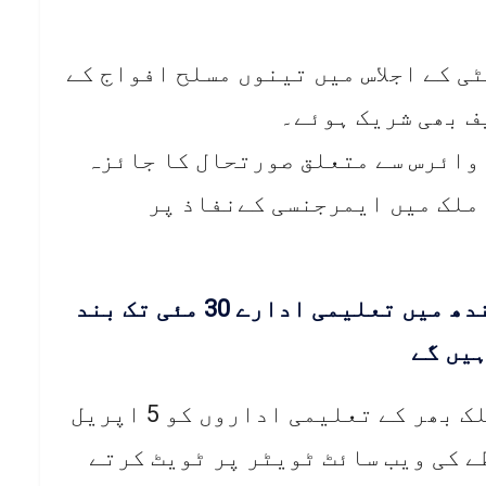
ی کے اجلاس میں تینوں مسلح افواج کے
یف بھی شریک ہوئے۔
 وائرس سے متعلق صورتحال کا جائزہ
ملک میں ایمرجنسی کےنفاذ پر
کورونا کا خطرہ: سندھ میں تعلیمی ادارے 30 مئی تک بند
یں گے
اجلاس کے بعد فیصلہ کیا گیا کہ ملک بھر کے تعلیمی اداروں کو 5 اپریل
ے کی ویب سائٹ ٹویٹر پر ٹویٹ کرتے