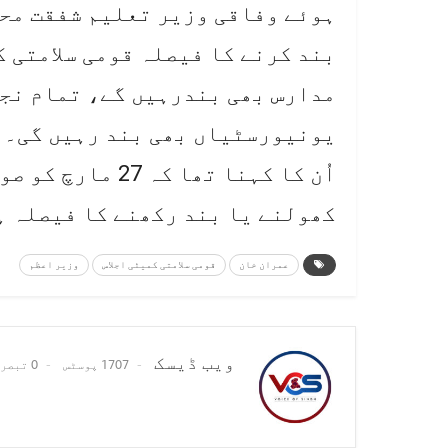
ہوئے وفاقی وزیر تعلیم شفقت محم
بند کرنے کا فیصلہ قومی سلامتی ک
مدارس بھی بندرہیں گے، تمام نج
یونیورسٹیاں بھی بند رہیں گی۔
اُن کا کہنا تھا 
کھولنے یا بند رکھنے کا فیصلہ 
عمران خان
قومی سلامتی کمیٹی اجلاس
وزیر اعظم
ویب ڈیسک
1707 پوسٹس
0 تبصرے