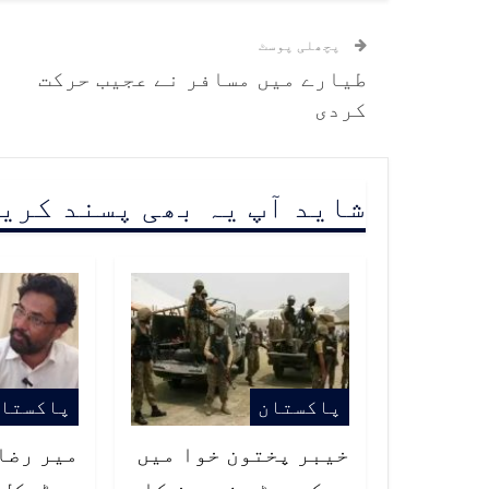
پچھلی پوسٹ
طیارے میں مسافر نے عجیب حرکت
کردی
شاید آپ یہ بھی پسند کری
پاکستان
پاکستا
خیبر پختون خوا میں
میر رضا 
سیکیورٹی فورسز کا
میڈیکل 