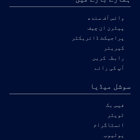
وائس آف سندھ
پیٹرن ان چیف
پراجیکٹ ڈائریکٹر
کیریئر
رابطہ کریں
آپ کی رائے
سوشل میڈیا
فیس بک
ٹویٹر
انسٹاگرام
یوٹیوب