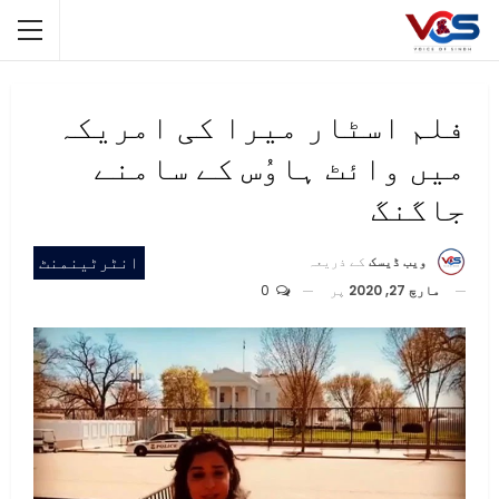
فلم اسٹار میرا کی امریکہ
میں وائٹ ہاوُس کے سامنے
جاگنگ
انٹرٹینمنٹ
ویب ڈیسک
کے ذریعہ
مارچ 27, 2020
پر
0