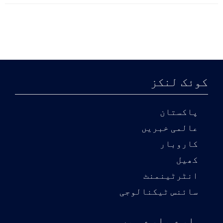
کوئک لنکز
پاکستان
عالمی خبریں
کاروبار
کھیل
انٹرٹینمنٹ
سائنس ٹیکنالوجی
ہمارے بارے میں