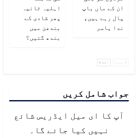
ان کے ماں باپ
اہلیہ ثانیہ
پال رہے ہیں،
پھر شادی کے
ندا یاسر
بندھن میں
بندھ گئیں؟
پچھلا
اگلا
جواب شامل کریں
آپ کا ای میل ایڈریس شائع
نہیں کیا جائے گا۔