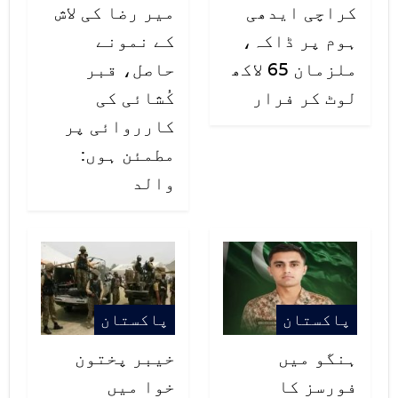
کراچی ایدھی
میر رضا کی لاش
سفارشات نہیں ہیں۔
ہوم پر ڈاکہ،
کے نمونے
ملزمان 65 لاکھ
حاصل، قبر
لوٹ کر فرار
کُشائی کی
کارروائی پر
مطمئن ہوں:
والد
پاکستان
پاکستان
ہنگو میں
خیبر پختون
فورسز کا
خوا میں