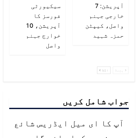
آپریشن: 7
سیکیورٹی
خارجی جہنم
فورسز کا
واصل، کیپٹن
آپریشن، 10
حمزہ شہید
خوارج جہنم
واصل
پچھلا
اگلا
جواب شامل کریں
آپ کا ای میل ایڈریس شائع
نہیں کیا جائے گا۔