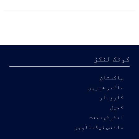
کوئک لنکز
پاکستان
عالمی خبریں
کاروبار
کھیل
انٹرٹینمنٹ
سائنس ٹیکنالوجی