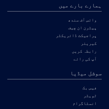
ہمارے بارے میں
وائس آف سندھ
پیٹرن ان چیف
پراجیکٹ ڈائریکٹر
کیریئر
رابطہ کریں
آپ کی رائے
سوشل میڈیا
فیس بک
ٹویٹر
انسٹاگرام