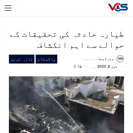
طیارہ حادثہ کی تحقیقات کے
حوالے سے اہم انکشاف
پاکستان
تازہ ترین
ویب ڈیسک
کے ذریعہ
جون 6, 2020
پر
0