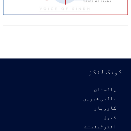
کوئک لنکز
پاکستان
عالمی خبریں
کاروبار
کھیل
انٹرٹینمنٹ