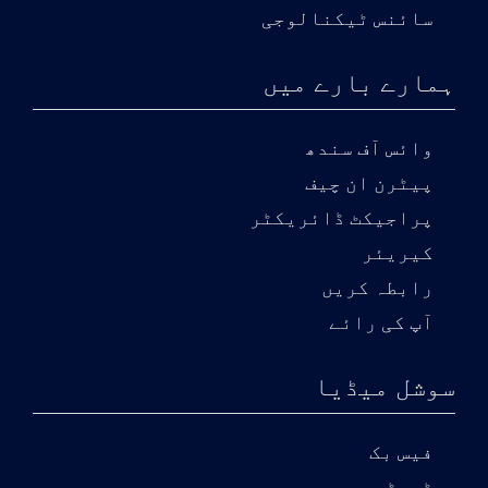
سائنس ٹیکنالوجی
ہمارے بارے میں
وائس آف سندھ
پیٹرن ان چیف
پراجیکٹ ڈائریکٹر
کیریئر
رابطہ کریں
آپ کی رائے
سوشل میڈیا
فیس بک