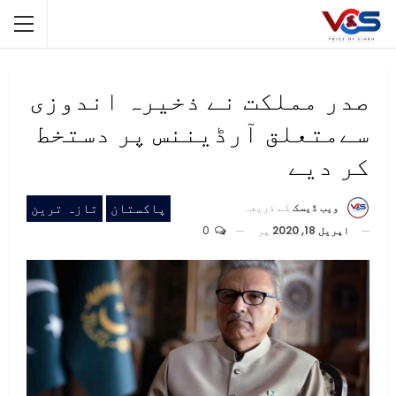
صدر مملکت نے ذخیرہ اندوزی
سےمتعلق آرڈیننس پر دستخط
کر دیے
پاکستان
تازہ ترین
ویب ڈیسک
کے ذریعہ
اپریل 18, 2020
پر
0