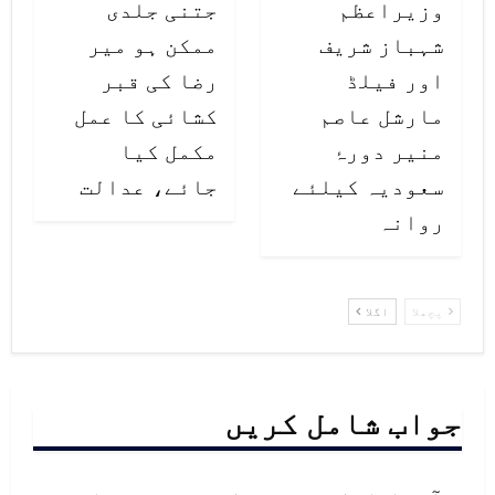
وزیراعظم
جتنی جلدی
شہباز شریف
ممکن ہو میر
اور فیلڈ
رضا کی قبر
مارشل عاصم
کشائی کا عمل
منیر دورۂ
مکمل کیا
سعودیہ کیلئے
جائے، عدالت
روانہ
پچھلا
اگلا
جواب شامل کریں