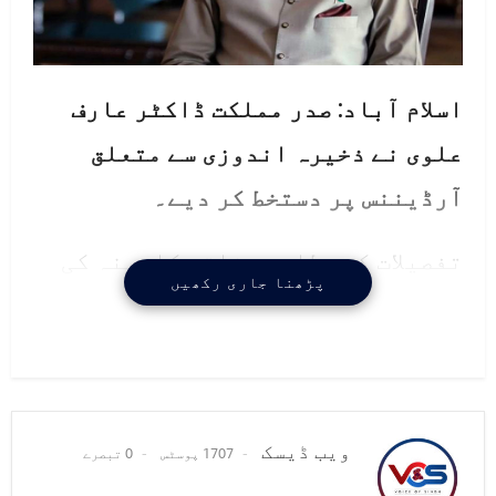
اسلام آباد: صدر مملکت ڈاکٹر عارف
علوی نے ذخیرہ اندوزی سے متعلق
آرڈیننس پر دستخط کر دیے۔
تفصیلات کے مطابق وفاقی کابینہ کی
پڑھنا جاری رکھیں
جانب سے ذخیرہ اندوزوں کے خلاف
آرڈیننس کی منظوری کے بعد صدرِ
پاکستان ڈاکٹر عارف علوی نے بھی
ذخیرہ اندوزی سے متعلق آرڈیننس پر
ویب ڈیسک
1707 پوسٹس
0 تبصرے
دستخط کر دیے۔صدر مملکت کی جانب سے