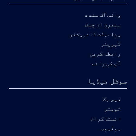
وائس آف سندھ
پیٹرن ان چیف
پراجیکٹ ڈائریکٹر
کیریئر
رابطہ کریں
آپ کی رائے
سوشل میڈیا
فیس بک
ٹویٹر
انسٹاگرام
یوٹیوب