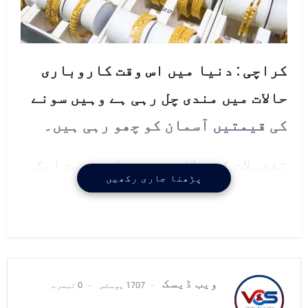
کراچی : دنیا میں اس وقت کاروباری
حالات میں مندی چل رہی ہے وہیں سونے
کی
قیمتیں
آسمان کو چھو رہی ہیں۔
تفصیلات کے مطابق سونے کی قیمت ایک
پڑھنا جاری رکھیں
لاکھ روپے فی تولہ کے قریب پہنچ گئی
ہے ،جس کے بعد
گولڈ
کی قیمت
ملکی
تاریخ
میں بلند
ترین
سطح
پر
پہنچ گئ ہیں،عالمی مارکیٹ میں
ویب ڈیسک
1707 پوسٹس
0 تبصرے
سونا مہنگا ہونے سے پاکستان میں