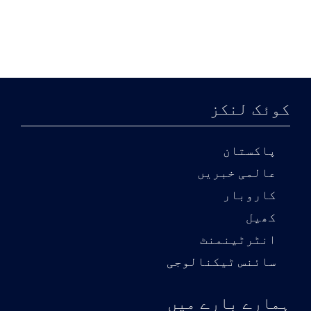
کوئک لنکز
پاکستان
عالمی خبریں
کاروبار
کھیل
انٹرٹینمنٹ
سائنس ٹیکنالوجی
ہمارے بارے میں