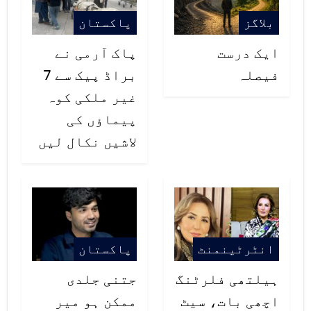
بلاگز
پاکستان
ایک درست
پاک آرمی نے
فیصلہ
براڈ پیک سے 7
غیر ملکی کوہ
پیماؤں کی
لاشیں نکال لیں
انٹرٹینمنٹ
پاکستان
ہیلتھی فلرٹنگ
جتنی جلدی
اچھی بات، سیٹ
ممکن ہو میر