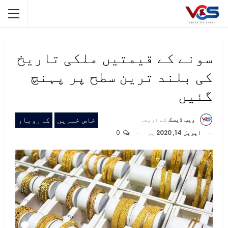
سونے کے قیمتیں ملکی تاریخ
کی بلند ترین سطح پر پہنچ
گئیں
خاص خبریں
کاروبار
ویب ڈیسک
کے ذریعہ
اپریل 14, 2020
پر
0