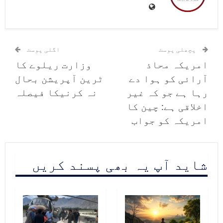
بھی سونے کی قیمت میں اضافہ ہو گیا
ہے۔ پاکستان میں اس وقت سونے کی
پچھلی پوسٹ
اگلی پوسٹ
قیمت
تاریخ
کی بلند
ترین
سطح
پر
امریکہ محاذ
وزارت ریلوے کا
پہنچ چکی ہے۔
آرائی کو ہوا دے
ٹرین آپریشن بحال
رہا ہے جو کہ غیر
نہ کرنیکا فیصلہ
اخلاقی ہے: چین کا
امریکہ کو جواب
شاید آپ یہ بھی پسند کریں