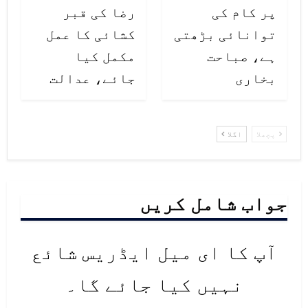
پر کام کی
رضا کی قبر
توانائی بڑھتی
کشائی کا عمل
ہے، صباحت
مکمل کیا
بخاری
جائے، عدالت
پچھلا
اگلا
جواب شامل کریں
آپ کا ای میل ایڈریس شائع
نہیں کیا جائے گا۔