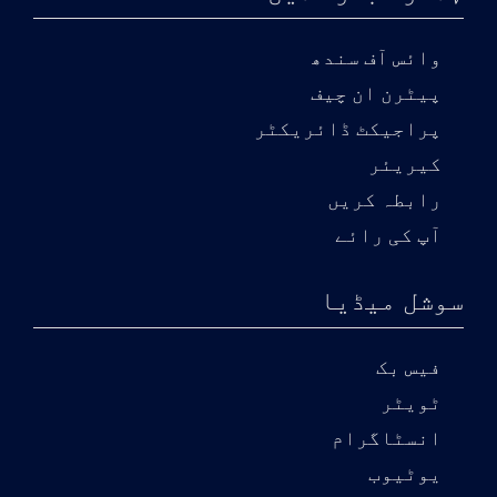
وائس آف سندھ
پیٹرن ان چیف
پراجیکٹ ڈائریکٹر
کیریئر
رابطہ کریں
آپ کی رائے
سوشل میڈیا
فیس بک
ٹویٹر
انسٹاگرام
یوٹیوب