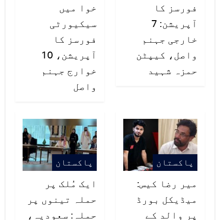
فورسز کا
خوا میں
آپریشن: 7
سیکیورٹی
خارجی جہنم
فورسز کا
واصل، کیپٹن
آپریشن، 10
حمزہ شہید
خوارج جہنم
واصل
پاکستان
پاکستان
میر رضا کیس:
ایک مُلک پر
میڈیکل بورڈ
حملہ تینوں پر
پر والد کے
حملہ: سعودیہ،