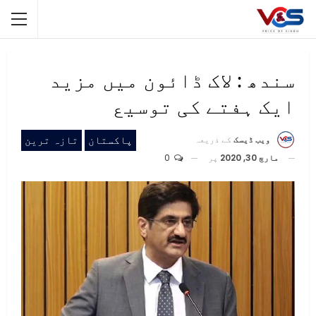
سندھ : لاک ڈائون میں مزید
ایک ہفتے کی توسیع
پاکستان
تازہ ترین
ویب ڈیسک
کے ذریعہ
مارچ 30, 2020
پر
0