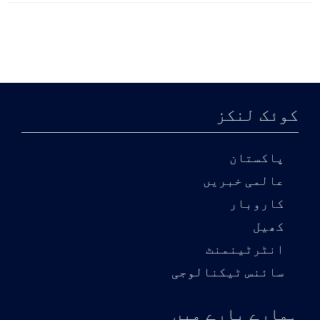
کوئک لنکز
پاکستان
عالمی خبریں
کاروبار
کھیل
انٹرٹینمنٹ
سائنس ٹیکنالوجی
ہمارے بارے میں