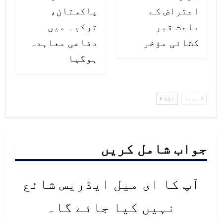
اعتراض کے
پاکستان،
باعث قبر
ترکیہ میں
کشائی مؤخر
دفاعی معاہدہ
ہوگیا
پچھلا
اگلا
جواب شامل کریں
آپ کا ای میل ایڈریس شائع
نہیں کیا جائے گا۔