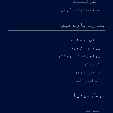
انٹرٹینمنٹ
سائنس ٹیکنالوجی
ہمارے بارے میں
وائس آف سندھ
پیٹرن ان چیف
پراجیکٹ ڈائریکٹر
کیریئر
رابطہ کریں
آپ کی رائے
سوشل میڈیا
فیس بک