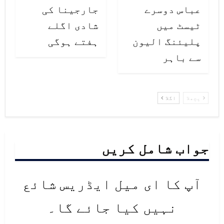
عباس دوسرے
جارجینا کی
ٹیسٹ میں
شادی اگلے
پلیئنگ الیون
ہفتے ہوگی
سے باہر
پچھلا
اگلا
جواب شامل کریں
آپ کا ای میل ایڈریس شائع
نہیں کیا جائے گا۔