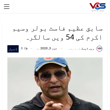
سابق عظیم فاسٹ بولر وسیم
اکرم کی 54 ویں سالگرہ
جون 3, 2020
پر
0
کھیل
ویب ڈیسک
کے ذریعہ