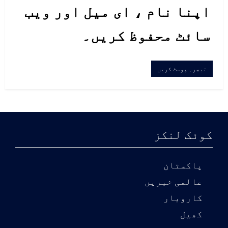
اپنا نام ، ای میل اور ویب
سائٹ محفوظ کریں۔
کوئک لنکز
پاکستان
عالمی خبریں
کاروبار
کھیل