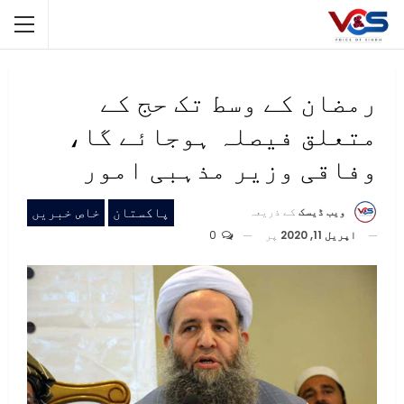
رمضان کے وسط تک حج کے
متعلق فیصلہ ہوجائے گا،
وفاقی وزیر مذہبی امور
پاکستان
خاص خبریں
ویب ڈیسک
کے ذریعہ
اپریل 11, 2020
پر
0