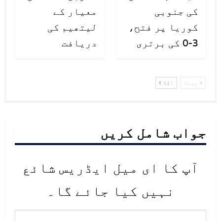
کی جنوبی
معیار کے
کوریا پر فتح،
لیتھیم کی
3-0 کی برتری
دریافت
پچھلا
اگلا
جواب شامل کریں
آپ کا ای میل ایڈریس شائع
نہیں کیا جائے گا۔