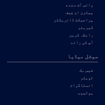
وائس آف سندھ
پیٹرن ان چیف
پراجیکٹ ڈائریکٹر
کیریئر
رابطہ کریں
آپ کی رائے
سوشل میڈیا
فیس بک
ٹویٹر
انسٹاگرام
یوٹیوب