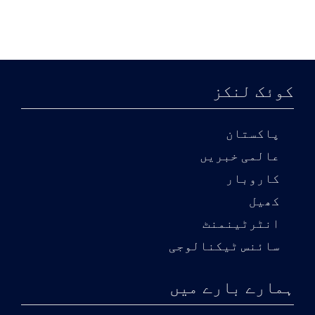
کوئک لنکز
پاکستان
عالمی خبریں
کاروبار
کھیل
انٹرٹینمنٹ
سائنس ٹیکنالوجی
ہمارے بارے میں