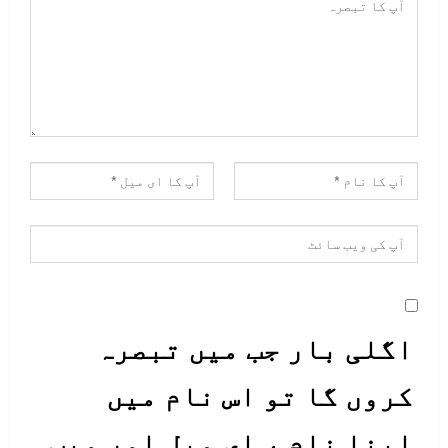
اگلی بار جب میں تبصرہ
کروں گا تو اس نام میں
اپنا نام ، ای میل اور ویب