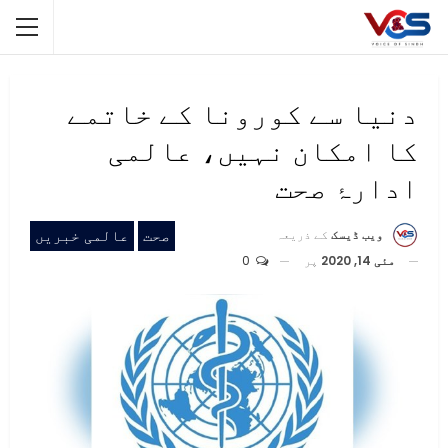
دنیا سے کورونا کے خاتمے
کا امکان نہیں، عالمی
ادارۂ صحت
صحت
عالمی خبریں
ویب ڈیسک
کے ذریعہ
مئی 14, 2020
پر
0