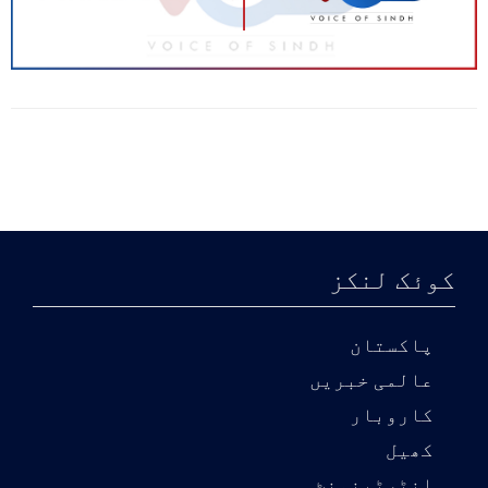
کوئک لنکز
پاکستان
عالمی خبریں
کاروبار
کھیل
انٹرٹینمنٹ