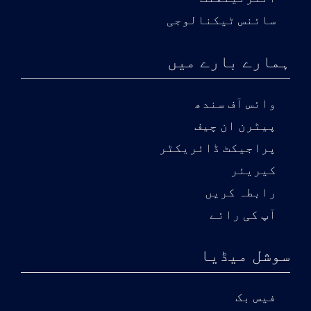
سائنس ٹیکنالوجی
ہمارے بارے میں
وائس آف سندھ
پیٹرن ان چیف
پراجیکٹ ڈائریکٹر
کیریئر
رابطہ کریں
آپ کی رائے
سوشل میڈیا
فیس بک