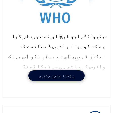
جنیوا: ڈبلیو ایچ او نے خبردار کیا
ہے کہ کورونا وائرس کے خاتمے کا
امکان نہیں، اس لیے دنیا کو اس مہلک
وائرس کے ساتھ ہی جینے کا ڈھنگ
سیکھنا ہوگا۔
پڑھنا جاری رکھیں
عالمی ادارہ صحت کے ڈائریکٹر
برائے ہنگامی حالات مائیکل ریان نے
ورچوئل پریس کانفرنس میں انکشاف