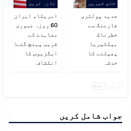
خاص خبریں
تازہ ترین
جدید پولٹری
امریکا، ایران
فارمنگ سے
60 روزہ عبوری
خطرناک
معاہدے کے
بیکٹیریا
قریب پہنچ گئے:
پھیلنے کا
ایگزیوس کا
خدشہ
انکشاف
پچھلا
اگلا
جواب شامل کریں