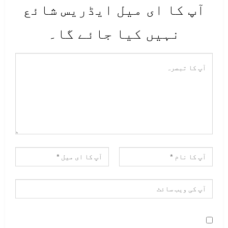
آپ کا ای میل ایڈریس شائع
نہیں کیا جائے گا۔