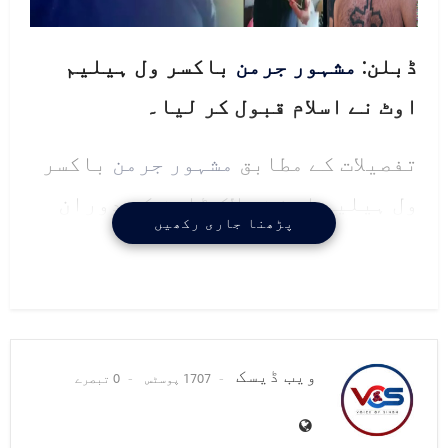
ڈبلن:
مشہور
جرمن
باکسر ول ہیلیم
اوٹ نے اسلام قبول کر لیا۔
تفصیلات کے مطابق
مشہور
جرمن
باکسر
ول ہیلیم اوٹ نے لاک ڈاؤن کے دوران
پڑھنا جاری رکھیں
اسلام قبول کرنے کا اعلان کردیا۔
مارشل آرٹس میں یورپین چیمپیئن شپ
کا ٹائٹل جیتنے والے
جرمن
باکسر نے
اسلام قبول کرنے کا اعلان ایک ویڈیو
ویب ڈیسک
1707 پوسٹس
0 تبصرے
پیغام میں کیا ہے۔ان کا کہنا تھا کہ
کورونا وائرس کے باعث ہونے والے لاک