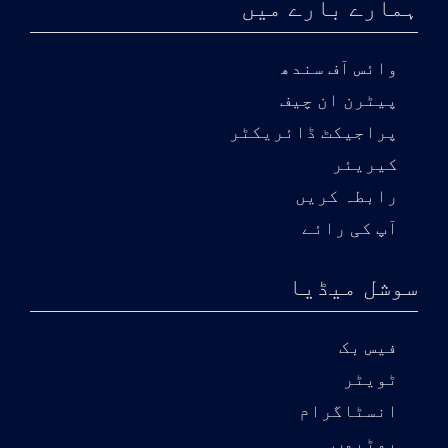
ہمارے بارے میں
وائس آف سندھ
پیٹرن ان چیف
پراجیکٹ ڈائریکٹر
کیریئر
رابطہ کریں
آپ کی رائے
سوشل میڈیا
فیس بک
ٹویٹر
انسٹاگرام
یوٹیوب