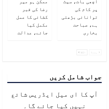
اچھی بات، سیٹ
ممکن ہو میر
پر کام کی
رضا کی قبر
توانائی بڑھتی
کشائی کا عمل
ہے، صباحت
مکمل کیا
بخاری
جائے، عدالت
پچھلا
اگلا
جواب شامل کریں
آپ کا ای میل ایڈریس شائع
نہیں کیا جائے گا۔