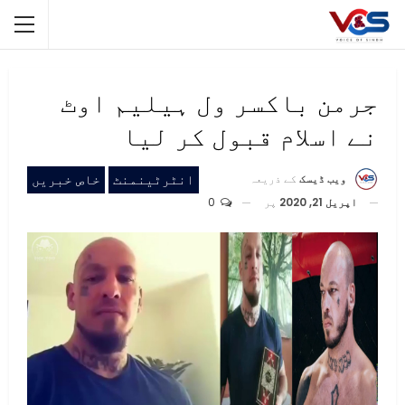
جرمن باکسر ول ہیلیم اوٹ
نے اسلام قبول کر لیا
انٹرٹینمنٹ
خاص خبریں
ویب ڈیسک
کے ذریعہ
اپریل 21, 2020
پر
0