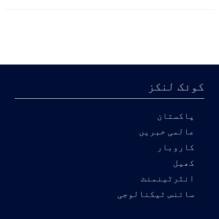
کوئک لنکز
پاکستان
عالمی خبریں
کاروبار
کھیل
انٹرٹینمنٹ
سائنس ٹیکنالوجی