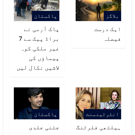
بلاگز
پاکستان
ایک درست
پاک آرمی نے
فیصلہ
براڈ پیک سے 7
غیر ملکی کوہ
پیماؤں کی
لاشیں نکال لیں
انٹرٹینمنٹ
پاکستان
ہیلتھی فلرٹنگ
جتنی جلدی